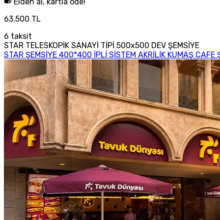
Elden al, kartla öde!
63.500 TL
6
taksit
STAR TELESKOPİK SANAYİ TİPİ 500x500 DEV ŞEMSİYE
STAR ŞEMSİYE 400*400 İPLİ SİSTEM AKRİLİK KUMAŞ CAFE 