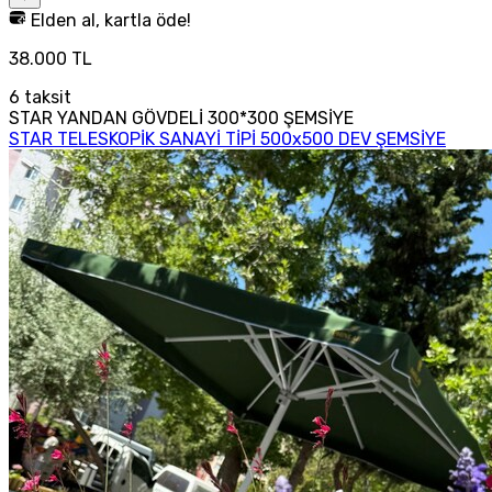
Elden al, kartla öde!
38.000 TL
6
taksit
STAR YANDAN GÖVDELİ 300*300 ŞEMSİYE
STAR TELESKOPİK SANAYİ TİPİ 500x500 DEV ŞEMSİYE