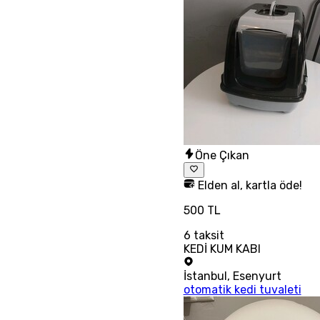
Öne Çıkan
Elden al, kartla öde!
500 TL
6
taksit
KEDİ KUM KABI
İstanbul
,
Esenyurt
otomatik kedi tuvaleti