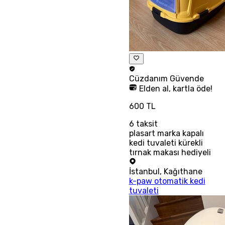
Cüzdanım
Güvende
Elden al, kartla öde!
600 TL
6
taksit
plasart marka kapalı
kedi tuvaleti kürekli
tırnak makası hediyeli
İstanbul
,
Kağıthane
k-paw otomatik kedi
tuvaleti