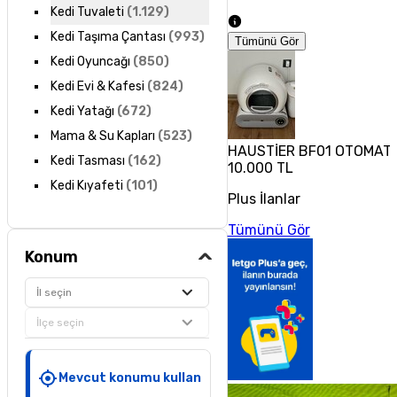
Kedi Tuvaleti
(
1.129
)
Kedi Taşıma Çantası
(
993
)
Tümünü Gör
Kedi Oyuncağı
(
850
)
Kedi Evi & Kafesi
(
824
)
Kedi Yatağı
(
672
)
Mama & Su Kapları
(
523
)
HAUSTİER BF01 OTOMATİK
Kedi Tasması
(
162
)
10.000 TL
Kedi Kıyafeti
(
101
)
Plus İlanlar
Tümünü Gör
Konum
İl seçin
İlçe seçin
Mevcut konumu kullan