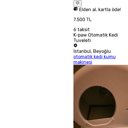
Elden al, kartla öde!
7.500 TL
6
taksit
K-paw Otomatik Kedi
Tuveleti
İstanbul
,
Beyoğlu
otomatik kedi kumu
makinesi