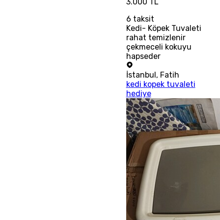
3.000 TL
6
taksit
Kedi- Köpek Tuvaleti
rahat temizlenir
çekmeceli kokuyu
hapseder
İstanbul
,
Fatih
kedi kopek tuvaleti
hediye