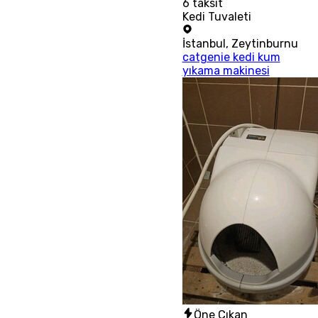
6
taksit
Kedi Tuvaleti
İstanbul
,
Zeytinburnu
catgenie kedi kum
yıkama makinesi
Öne Çıkan