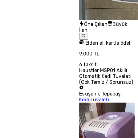
Öne Çıkan
Büyük
İlan
Elden al, kartla öde!
9.000 TL
6
taksit
Haustier MSP01 Akıllı
Otomatik Kedi Tuvaleti
(Çok Temiz / Sorunsuz)
Eskişehir
,
Tepebaşı
Kedi Tuvaleti