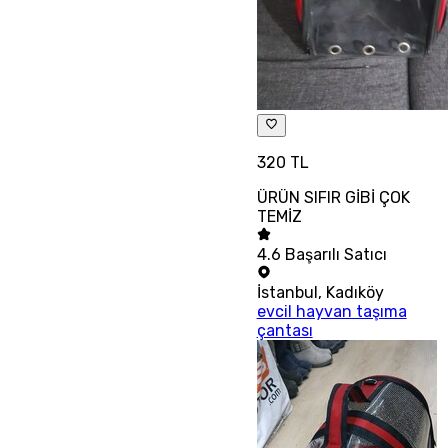
320 TL
ÜRÜN SIFIR GİBİ ÇOK
TEMİZ
4.6
Başarılı Satıcı
İstanbul
,
Kadıköy
evcil hayvan taşıma
çantası