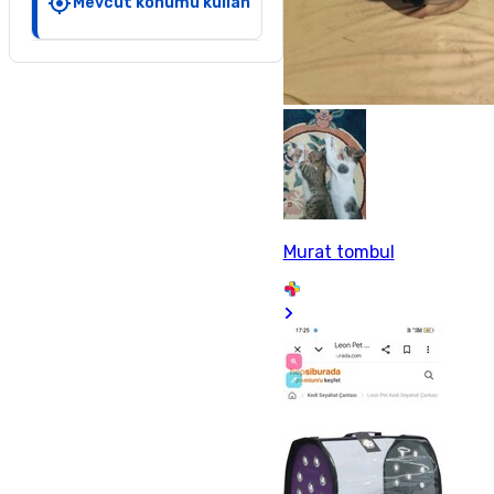
Mevcut konumu kullan
Murat tombul