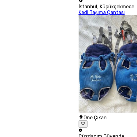
İstanbul
,
Küçükçekmece
Kedi Taşıma Çantası
Öne Çıkan
Cüzdanım
Güvende