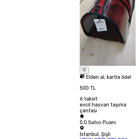
Elden al, kartla öde!
500 TL
6
taksit
evcil hayvan taşıma
çantası
5.0
Satıcı Puanı
İstanbul
,
Şişli