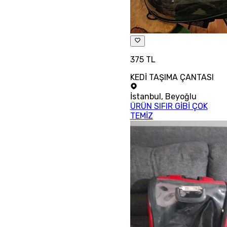
375 TL
KEDİ TAŞIMA ÇANTASI
İstanbul
,
Beyoğlu
ÜRÜN SIFIR GİBİ ÇOK
TEMİZ