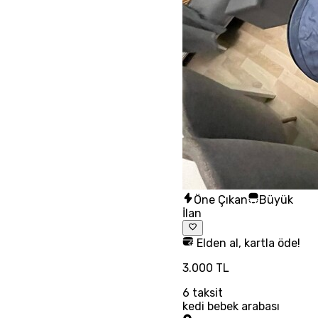
Öne Çıkan
Büyük
İlan
Elden al, kartla öde!
3.000 TL
6
taksit
kedi bebek arabası