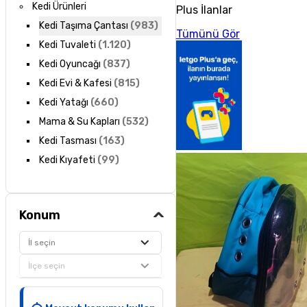
Kedi Ürünleri
Plus İlanlar
Kedi Taşıma Çantası
(
983
)
Tümünü Gör
Kedi Tuvaleti
(
1.120
)
Kedi Oyuncağı
(
837
)
Kedi Evi & Kafesi
(
815
)
Kedi Yatağı
(
660
)
Mama & Su Kapları
(
532
)
Kedi Tasması
(
163
)
Kedi Kıyafeti
(
99
)
Konum
İl seçin
İlçe seçin