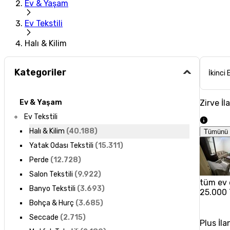
Ev & Yaşam
Ev Tekstili
Halı & Kilim
Kategoriler
İkinci 
Zirve İl
Ev & Yaşam
Ev Tekstili
Halı & Kilim
(
40.188
)
Tümünü 
Yatak Odası Tekstili
(
15.311
)
Perde
(
12.728
)
Salon Tekstili
(
9.922
)
tüm ev 
Banyo Tekstili
(
3.693
)
25.000
Bohça & Hurç
(
3.685
)
Seccade
(
2.715
)
Plus İla