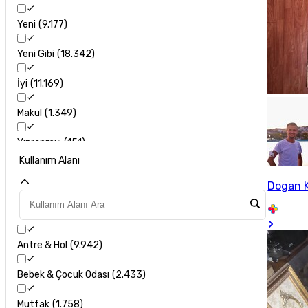
Yeni
9.177
Yeni Gibi
18.342
İyi
11.169
Makul
1.349
Yıpranmış
151
Kullanım Alanı
Dogan 
Antre & Hol
9.942
Bebek & Çocuk Odası
2.433
Mutfak
1.758