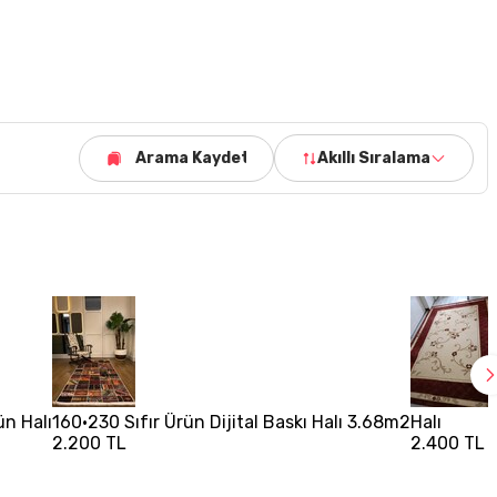
Arama Kaydet
Akıllı Sıralama
ün Halı
160•230 Sıfır Ürün Dijital Baskı Halı 3.68m2
Halı
2.200 TL
2.400 TL