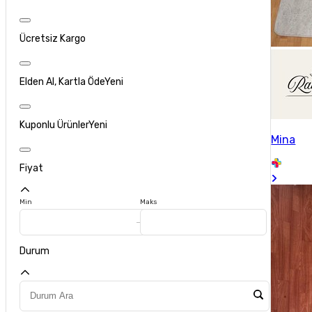
Ücretsiz Kargo
Elden Al, Kartla Öde
Yeni
Kuponlu Ürünler
Yeni
Mina
Fiyat
Min
Maks
Durum