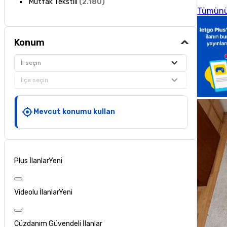
Mutfak Tekstili
(
2.180
)
Tümünü
Konum
İl seçin
İlçe seçin
Mevcut konumu kullan
Plus İlanlar
Yeni
Videolu İlanlar
Yeni
Cüzdanım Güvendeli İlanlar