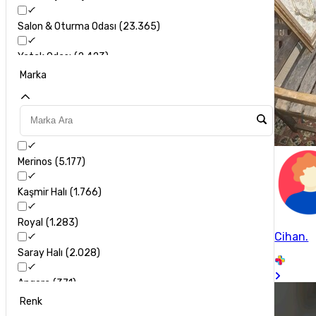
Salon & Oturma Odası
23.365
Yatak Odası
2.423
Marka
Banyo
267
Merinos
5.177
Kaşmir Halı
1.766
Royal
1.283
Cihan.
Saray Halı
2.028
Angora
371
Renk
Artemis Halı
191