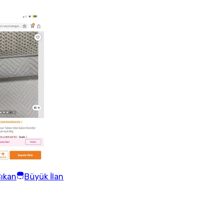
ıkan
Büyük İlan