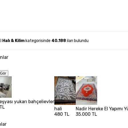
El
Halı & Kilim
kategorisinde
40.188
ilan bulundu
anlar
Gör
eşyası yukarı bahçelievler
 TL
hali
Nadir Hereke El Yapımı Y
480 TL
35.000 TL
nlar