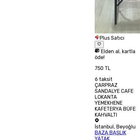
Plus Satıcı
Elden al, kartla
öde!
750 TL
6
taksit
ÇARPRAZ
SANDALYE CAFE
LOKANTA
YEMEKHENE
KAFETERYA BÜFE
KAHVALTI
İstanbul
,
Beyoğlu
BAZA BAŞLIK
YATAK