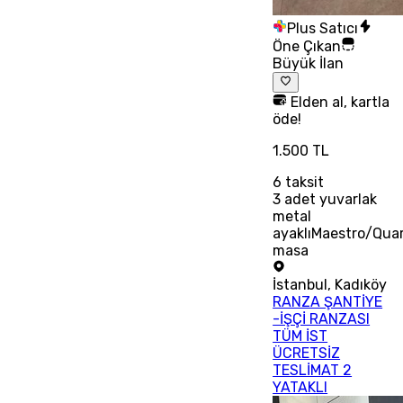
Plus Satıcı
Öne Çıkan
Büyük İlan
Elden al, kartla
öde!
1.500 TL
6
taksit
3 adet yuvarlak
metal
ayaklıMaestro/Qua
masa
İstanbul
,
Kadıköy
RANZA ŞANTİYE
-İŞÇİ RANZASI
TÜM İST
ÜCRETSİZ
TESLİMAT 2
YATAKLI