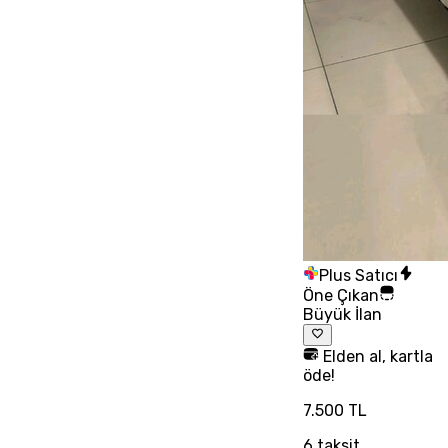
Plus Satıcı
Öne Çıkan
Büyük İlan
Elden al, kartla
öde!
7.500 TL
6
taksit