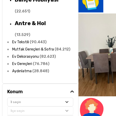
(
22.651
)
Antre & Hol
(
13.529
)
Ev Tekstili
(
90.443
)
Mutfak Gereçleri & Sofra
(
84.212
)
Ev Dekorasyonu
(
82.623
)
Ev Gereçleri
(
76.786
)
Aydınlatma
(
28.848
)
Konum
İl seçin
İlçe seçin