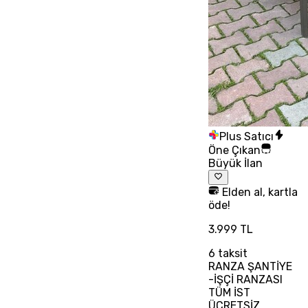
Plus Satıcı
Öne Çıkan
Büyük İlan
Elden al, kartla
öde!
3.999 TL
6
taksit
RANZA ŞANTİYE
-İŞÇİ RANZASI
TÜM İST
ÜCRETSİZ