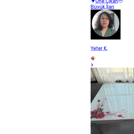
Öne Çıkan
Büyük İlan
Yeter K.