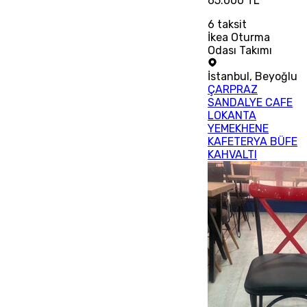
65.000 TL
6
taksit
İkea Oturma
Odası Takımı
İstanbul
,
Beyoğlu
ÇARPRAZ
SANDALYE CAFE
LOKANTA
YEMEKHENE
KAFETERYA BÜFE
KAHVALTI