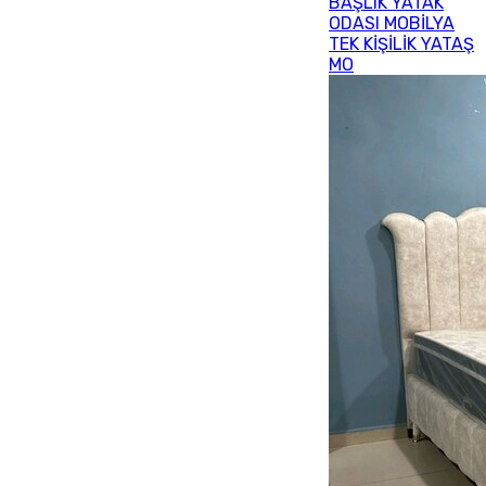
BAŞLIK YATAK
ODASI MOBİLYA
TEK KİŞİLİK YATAŞ
MO