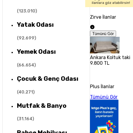
ilanlara göz atabilirsin!
(
123.010
)
Zirve İlanlar
Yatak Odası
Tümünü Gör
(
92.699
)
Yemek Odası
Ankara Koltuk taki
9.800 TL
(
66.654
)
Çocuk & Genç Odası
Plus İlanlar
(
40.271
)
Tümünü Gör
Mutfak & Banyo
(
31.164
)
Bahçe Mobilyası