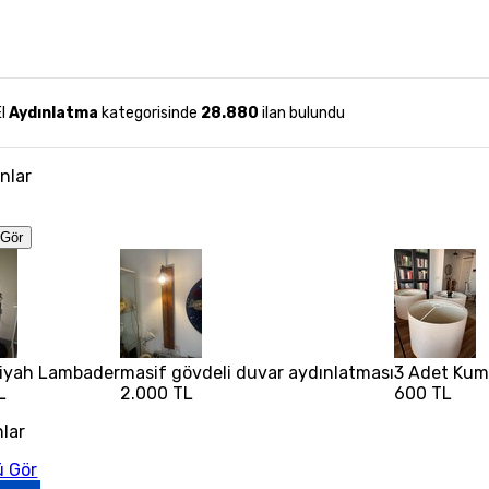
El
Aydınlatma
kategorisinde
28.880
ilan bulundu
anlar
Gör
Siyah Lambader
masif gövdeli duvar aydınlatması
3 Adet Kuma
L
2.000 TL
600 TL
nlar
 Gör