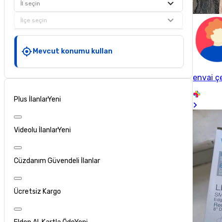
İl seçin
İlçe seçin
Mevcut konumu kullan
envai ç
Plus İlanlar
Yeni
Videolu İlanlar
Yeni
Cüzdanım Güvendeli İlanlar
Ücretsiz Kargo