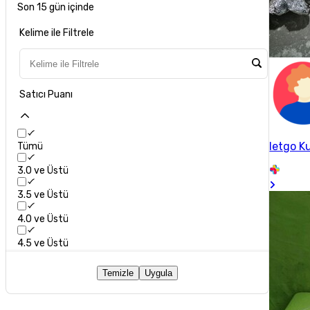
Son 15 gün içinde
Kelime ile Filtrele
Satıcı Puanı
letgo Ku
Tümü
3.0 ve Üstü
3.5 ve Üstü
4.0 ve Üstü
4.5 ve Üstü
Temizle
Uygula