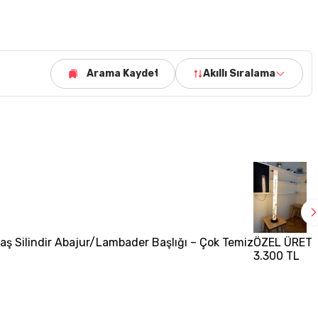
Arama Kaydet
Akıllı Sıralama
ş Silindir Abajur/Lambader Başlığı – Çok Temiz
ÖZEL ÜRET
3.300 TL