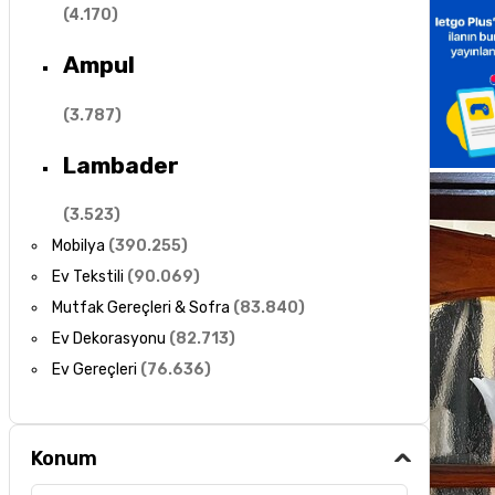
(
4.170
)
Ampul
(
3.787
)
Lambader
(
3.523
)
Mobilya
(
390.255
)
Ev Tekstili
(
90.069
)
Mutfak Gereçleri & Sofra
(
83.840
)
Ev Dekorasyonu
(
82.713
)
Ev Gereçleri
(
76.636
)
Konum