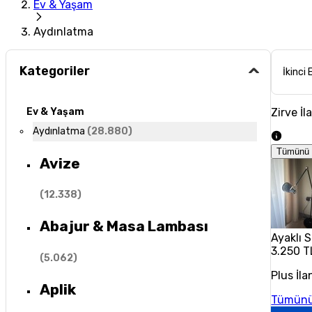
Ev & Yaşam
Aydınlatma
Kategoriler
İkinci 
Zirve İl
Ev & Yaşam
Aydınlatma
(
28.880
)
Tümünü 
Avize
(
12.338
)
Abajur & Masa Lambası
Ayaklı 
3.250 T
(
5.062
)
Plus İla
Aplik
Tümünü