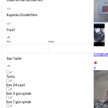
Elden Al, Kartla Öde
Yeni
Kuponlu Ürünler
Yeni
Fiyat
Min
Maks
COŞKU
İlan Tarihi
Tümü
Son 24 saat
Son 3 gün içinde
Son 7 gün içinde