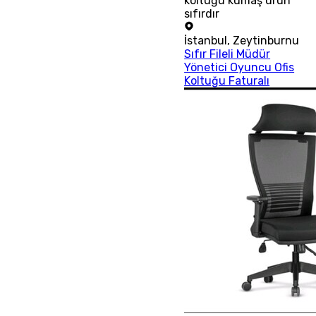
koltuğu kumaş ürün
sıfırdır
İstanbul
,
Zeytinburnu
Sıfır Fileli Müdür
Yönetici Oyuncu Ofis
Koltuğu Faturalı