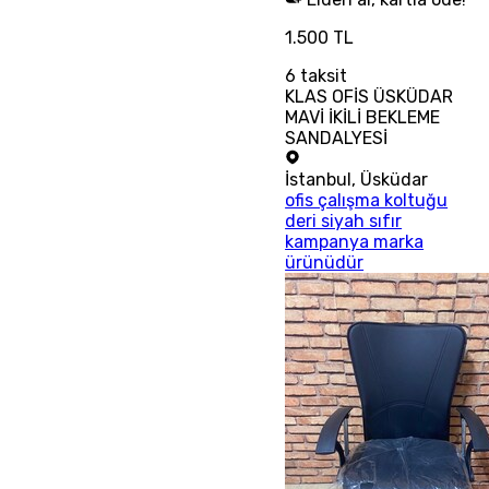
1.500 TL
6
taksit
KLAS OFİS ÜSKÜDAR
MAVİ İKİLİ BEKLEME
SANDALYESİ
İstanbul
,
Üsküdar
ofis çalışma koltuğu
deri siyah sıfır
kampanya marka
ürünüdür