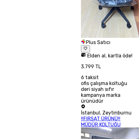
Plus Satıcı
Elden al, kartla öde!
3.799 TL
6
taksit
ofis çalışma koltuğu
deri siyah sıfır
kampanya marka
ürünüdür
İstanbul
,
Zeytinburnu
!!FIRSAT ÜRÜNÜ!!
MÜDÜR KOLTUĞU