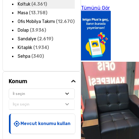
Koltuk
(
4.361
)
Tümünü Gör
Masa
(
13.758
)
Ofis Mobilya Takımı
(
12.670
)
Dolap
(
3.936
)
Sandalye
(
2.619
)
Kitaplık
(
1.934
)
Sehpa
(
340
)
Konum
İl seçin
İlçe seçin
Mevcut konumu kullan