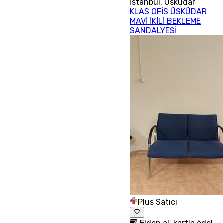
İstanbul
,
Üsküdar
KLAS OFİS ÜSKÜDAR
MAVİ İKİLİ BEKLEME
SANDALYESİ
Plus Satıcı
Elden al, kartla öde!