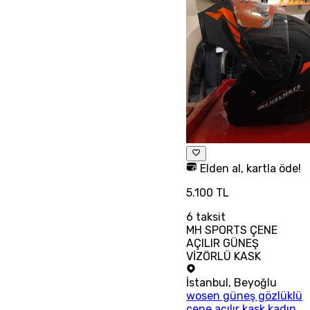
Elden al, kartla öde!
5.100 TL
6
taksit
MH SPORTS ÇENE
AÇILIR GÜNEŞ
VİZÖRLÜ KASK
İstanbul
,
Beyoğlu
wosen güneş gözlüklü
çene açılır kask kadın