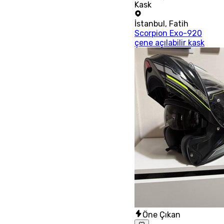
Kask
İstanbul
,
Fatih
Scorpion Exo-920
çene açılabilir kask
Öne Çıkan