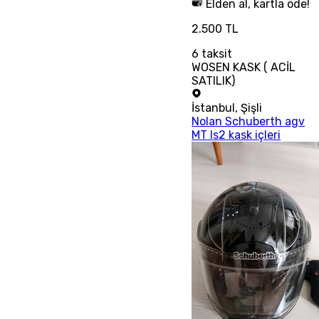
Elden al, kartla öde!
2.500 TL
6
taksit
WOSEN KASK ( ACİL
SATILIK)
İstanbul
,
Şişli
Nolan Schuberth agv
MT ls2 kask içleri