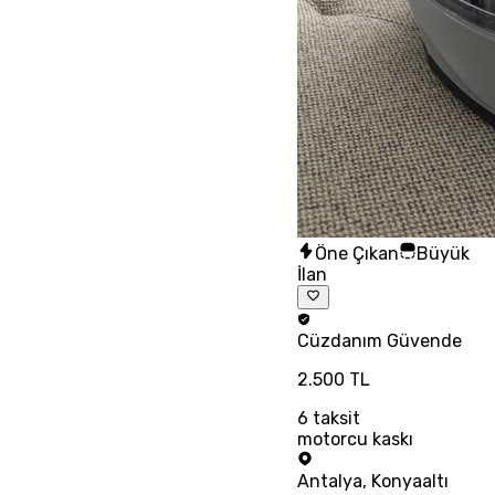
Öne Çıkan
Büyük
İlan
Cüzdanım
Güvende
2.500 TL
6
taksit
motorcu kaskı
Antalya
,
Konyaaltı