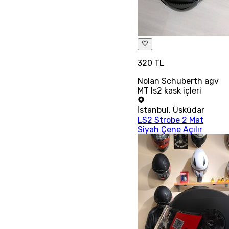
320 TL
Nolan Schuberth agv
MT ls2 kask içleri
İstanbul
,
Üsküdar
LS2 Strobe 2 Mat
Siyah Çene Açılır