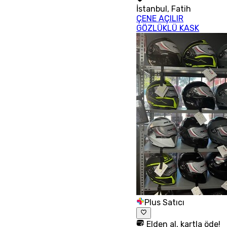
İstanbul
,
Fatih
ÇENE AÇILIR
GÖZLÜKLÜ KASK
Plus Satıcı
Elden al, kartla öde!