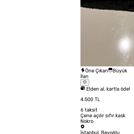
Öne Çıkan
Büyük
İlan
Elden al, kartla öde!
4.500 TL
6
taksit
Çene açılır sıfır kask
Nokro
İstanbul
,
Beyoğlu