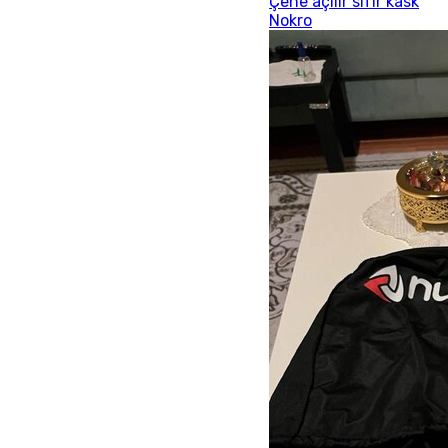
Çene açılır sıfır kask
Nokro