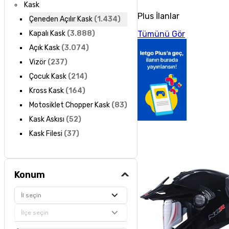
Kask
Plus İlanlar
Çeneden Açılır Kask
(
1.434
)
Tümünü Gör
Kapalı Kask
(
3.888
)
Açık Kask
(
3.074
)
Vizör
(
237
)
Çocuk Kask
(
214
)
Kross Kask
(
164
)
Motosiklet Chopper Kask
(
83
)
Kask Askısı
(
52
)
Kask Filesi
(
37
)
Konum
İl seçin
İlçe seçin