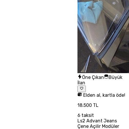
Öne Çıkan
Büyük
İlan
Elden al, kartla öde!
18.500 TL
6
taksit
Ls2 Advant Jeans
Çene Açilir Modüler