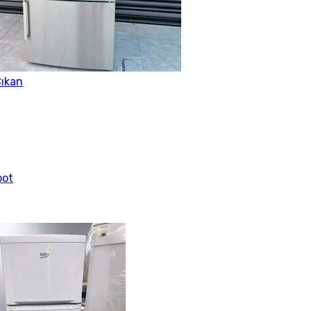
ıkan
pot