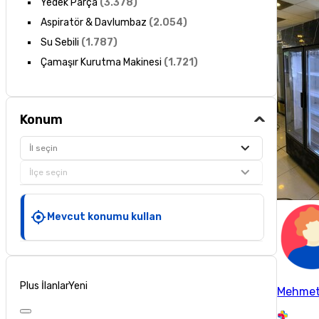
Yedek Parça
(
3.378
)
Aspiratör & Davlumbaz
(
2.054
)
Su Sebili
(
1.787
)
Çamaşır Kurutma Makinesi
(
1.721
)
Konum
İl seçin
İlçe seçin
Mevcut konumu kullan
Plus İlanlar
Yeni
Mehmet