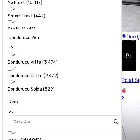
No Frost
10.417
General Electric
33
Smart Frost
442
Grundig
63
Statik
1.412
Hafele
10
Öne Ç
Dondurucu Yeri
Haier
16
Hitachi
8
Dondurucu Altta
3.474
Hoover
33
Dondurucu Üstte
9.472
Polat S
Indesit
185
Dondurucu Solda
529
Ism
7
Renk
Keysmart
31
Koenic
3