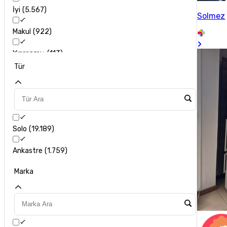
İyi
5.567
Solmez
Makul
922
Yıpranmış
113
Tür
Solo
19.189
Ankastre
1.759
Marka