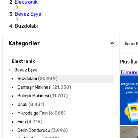
Elektronik
Beyaz Eşya
Buzdolabı
Kategoriler
İkinci 
Plus İla
Elektronik
Beyaz Eşya
Tümünü
Buzdolabı
(
20.949
)
Çamaşır Makinesi
(
21.050
)
Bulaşık Makinesi
(
11.707
)
Ocak
(
8.431
)
Mikrodalga Fırın
(
6.068
)
Fırın
(
4.716
)
Derin Dondurucu
(
3.996
)