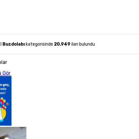
El
Buzdolabı
kategorisinde
20.949
ilan bulundu
nlar
 Gör