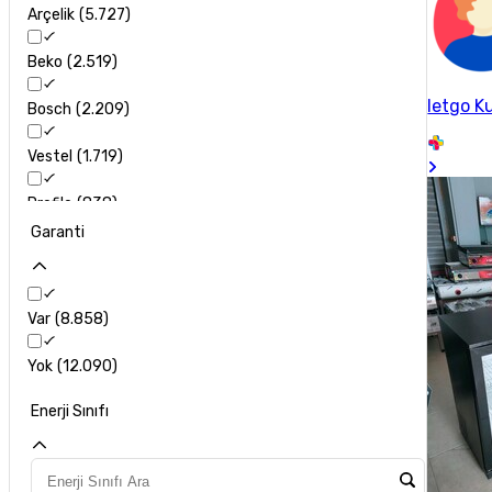
Arçelik
5.727
Beko
2.519
letgo Ku
Bosch
2.209
Vestel
1.719
Profilo
838
Garanti
Samsung
926
Hotpoint Ariston
795
Var
8.858
Altus
759
Yok
12.090
Siemens
710
Enerji Sınıfı
Regal
414
Uğur
364