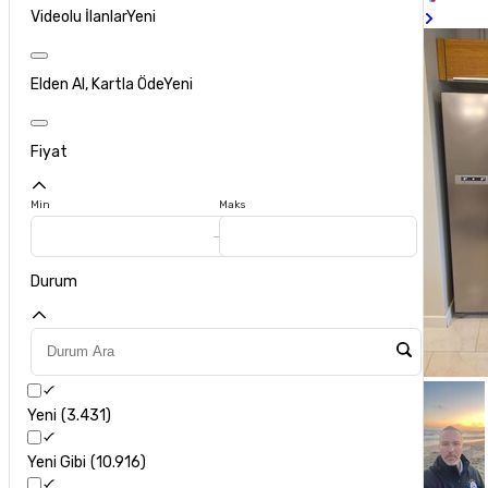
Videolu İlanlar
Yeni
Elden Al, Kartla Öde
Yeni
Fiyat
Min
Maks
Durum
Yeni
3.431
Yeni Gibi
10.916