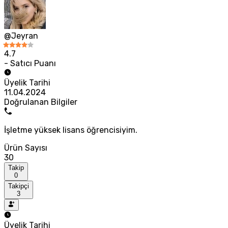
@Jeyran
4.7
- Satıcı Puanı
Üyelik Tarihi
11.04.2024
Doğrulanan Bilgiler
İşletme yüksek lisans öğrencisiyim.
Ürün Sayısı
30
Takip
0
Takipçi
3
Üyelik Tarihi