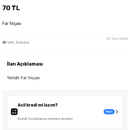
70 TL
Far fırçası
23 Tem 2026
Fatih, İstanbul
İlan Açıklaması
Yenidir. Far fırçası
Acil kredi mi lazım?
Yeni
Kredi fırsatlarını hemen incele!