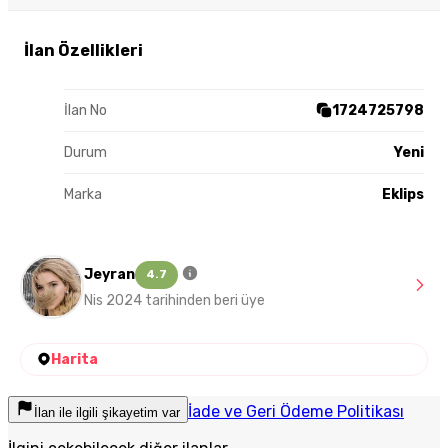
İlan Özellikleri
İlan No
1724725798
Durum
Yeni
Marka
Eklips
Jeyran
4.7
Nis 2024 tarihinden beri üye
Harita
İade ve Geri Ödeme Politikası
İlan ile ilgili şikayetim var