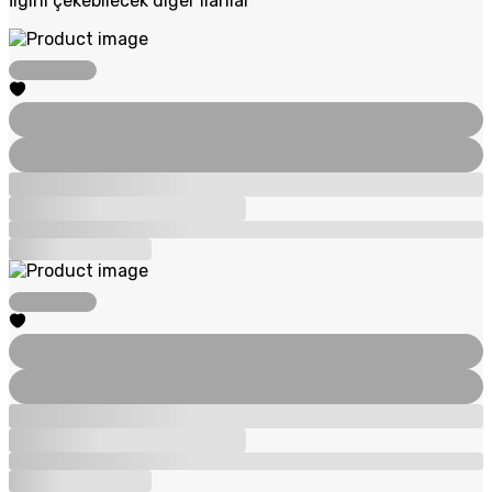
İlgini çekebilecek diğer ilanlar