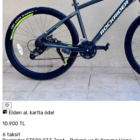
Elden al, kartla öde!
10.900 TL
6
taksit