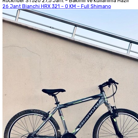
Rockrider ST520 27,5 Jant – Bakımlı ve Kullanıma Hazır
26 Jant Bianchi HRX 321 – 0 KM – Full Shimano