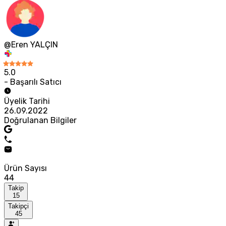
@Eren YALÇIN
5.0
- Başarılı Satıcı
Üyelik Tarihi
26.09.2022
Doğrulanan Bilgiler
Ürün Sayısı
44
Takip
15
Takipçi
45