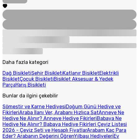
Daha fazla kategori
Dağ Bisikleti
Şehir Bisikleti
Katlanır Bisiklet
Elektrikli
Bisiklet
Çocuk Bisikleti
Bisiklet Aksesuar & Yedek
Parça
Yarış Bisikleti
Bunlar da ilgini çekebilir
Sömestir ve Karne Hediyesi
Doğum Günü Hediye ve
Fikirleri
Araba İlanı Ver, Arabanı Hızlıca Sat
Anneye Ne
Hediye Ne Alınır? Anneye Hediye Fikirleri
Babaya Ne
Hediye Ne Alınır? Babaya Hediye Fikirleri
Çeyiz Listesi
2026 - Çeyiz Seti ve Hesaplı Fiyatlar
Arabam Kaç Para
Eder? Arabanın Değerini Öğren
Yılbaşı Hediyeleri
Ev