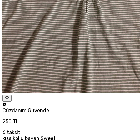
Cüzdanım
Güvende
250 TL
6
taksit
kısa kollu bayan Sweet