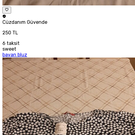
Cüzdanım
Güvende
250 TL
6
taksit
sweet
bayan bluz