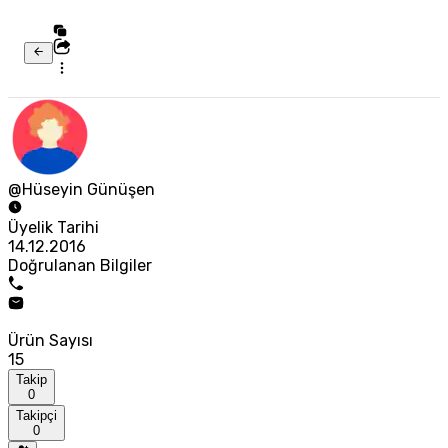
@Hüseyin Günüşen
Üyelik Tarihi
14.12.2016
Doğrulanan Bilgiler
Ürün Sayısı
15
Takip
0
Takipçi
0