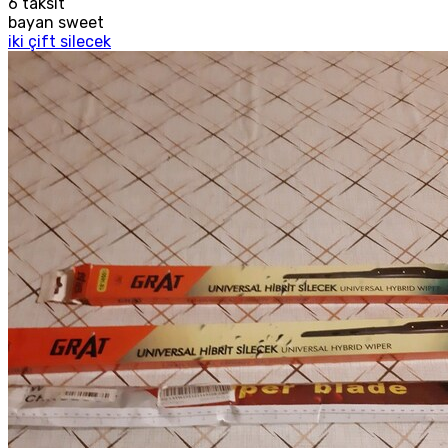
6
taksit
bayan sweet
iki çift silecek