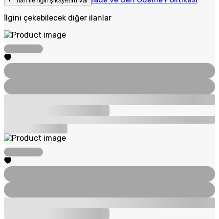
İlan ile ilgili şikayetim var
İlgini çekebilecek diğer ilanlar