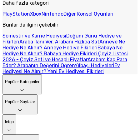
Daha fazla kategori
PlayStation
Xbox
Nintendo
Diğer Konsol Oyunları
Bunlar da ilgini çekebilir
Sömestir ve Karne Hediyesi
Doğum Günü Hediye ve
Fikirleri
Araba İlanı Ver, Arabanı Hızlıca Sat
Anneye Ne
Hediye Ne Alınır? Anneye Hediye Fikirleri
Babaya Ne
Hediye Ne Alınır? Babaya Hediye Fikirleri
Çeyiz Listesi
2026 - Çeyiz Seti ve Hesaplı Fiyatlar
Arabam Kaç Para
Eder? Arabanın Değerini Öğren
Yılbaşı Hediyeleri
Ev
Hediyesi Ne Alınır? Yeni Ev Hediyesi Fikirleri
Popüler Kategoriler
Popüler Sayfalar
letgo