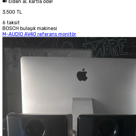
Elden al, kartla öde!
3.500 TL
6
taksit
BOSCH bulaşık makinesi
M-AUDIO AV40 referans monitör