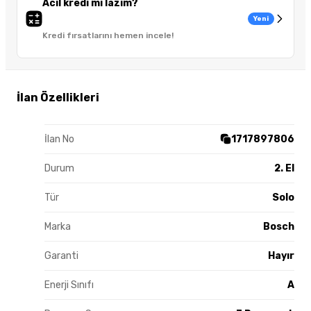
Acil kredi mi lazım?
Yeni
Kredi fırsatlarını hemen incele!
İlan Özellikleri
İlan No
1717897806
Durum
2. El
Tür
Solo
Marka
Bosch
Garanti
Hayır
Enerji Sınıfı
A