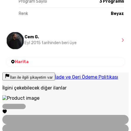
Program Sayısı
3 Programlı
Renk
Beyaz
Cem G.
Eyl 2015 tarihinden beri üye
Harita
İade ve Geri Ödeme Politikası
İlan ile ilgili şikayetim var
İlgini çekebilecek diğer ilanlar