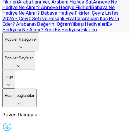
Fikirleri
Araba İlanı Ver, Arabanı Hızlıca Sat
Anneye Ne
Hediye Ne Alınır? Anneye Hediye Fikirleri
Babaya Ne
Hediye Ne Alınır? Babaya Hediye Fikirleri
Çeyiz Listesi
2026 - Çeyiz Seti ve Hesaplı Fiyatlar
Arabam Kaç Para
Eder? Arabanın Değerini Öğren
Yılbaşı Hediyeleri
Ev
Hediyesi Ne Alınır? Yeni Ev Hediyesi Fikirleri
Popüler Kategoriler
Popüler Sayfalar
letgo
Resmi bağlantılar
Güven Damgası