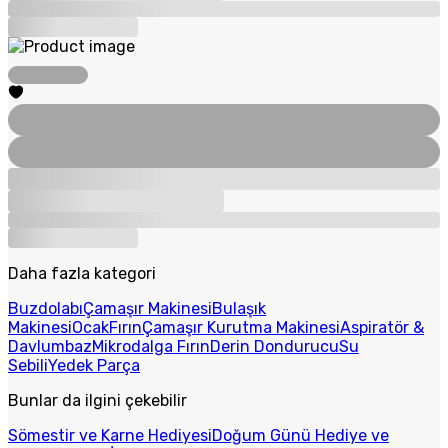
Daha fazla kategori
Buzdolabı
Çamaşır Makinesi
Bulaşık
Makinesi
Ocak
Fırın
Çamaşır Kurutma Makinesi
Aspiratör &
Davlumbaz
Mikrodalga Fırın
Derin Dondurucu
Su
Sebili
Yedek Parça
Bunlar da ilgini çekebilir
Sömestir ve Karne Hediyesi
Doğum Günü Hediye ve