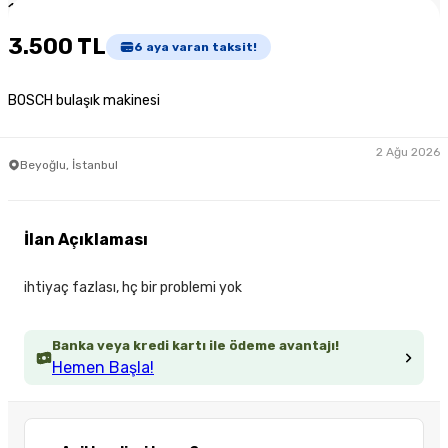
1
/
3
3.500 TL
6
aya varan taksit!
BOSCH bulaşık makinesi
2 Ağu 2026
Beyoğlu, İstanbul
İlan Açıklaması
ihtiyaç fazlası, hç bir problemi yok
Banka veya kredi kartı ile ödeme avantajı!
Hemen Başla!