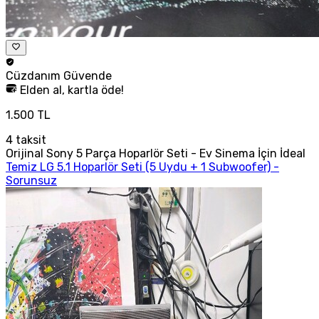
Cüzdanım
Güvende
Elden al, kartla öde!
1.500 TL
4
taksit
Orijinal Sony 5 Parça Hoparlör Seti - Ev Sinema İçin İdeal
Temiz LG 5.1 Hoparlör Seti (5 Uydu + 1 Subwoofer) -
Sorunsuz