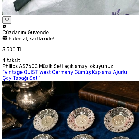
Cüzdanım
Güvende
Elden al, kartla öde!
3.500 TL
4
taksit
Philips AS760C Müzik Seti açıklamayı okuyunuz
"Vintage QUIST West Germany Gümüş Kaplama Ajurlu
Çay Tabağı Seti"