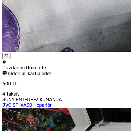
Cüzdanım
Güvende
Elden al, kartla öde!
600 TL
4
taksit
SONY RMT-DPF3 KUMANDA
JVC SP-XA30 Hoparlör