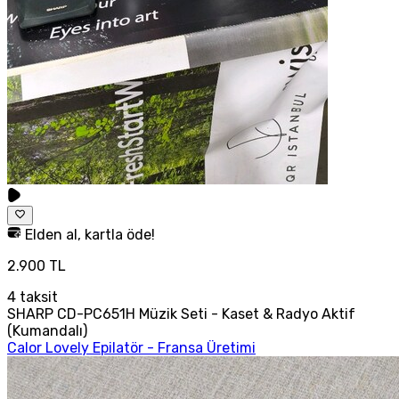
Elden al, kartla öde!
2.900 TL
4
taksit
SHARP CD-PC651H Müzik Seti - Kaset & Radyo Aktif
(Kumandalı)
Calor Lovely Epilatör - Fransa Üretimi