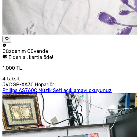
Cüzdanım
Güvende
Elden al, kartla öde!
1.000 TL
4
taksit
JVC SP-XA30 Hoparlör
Philips AS760C Müzik Seti açıklamayı okuyunuz