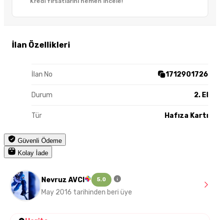
Kredi fırsatlarını hemen incele!
İlan Özellikleri
İlan No
1712901726
Durum
2. El
Tür
Hafıza Kartı
Güvenli Ödeme
Kolay İade
Nevruz AVCI
5.0
May 2016 tarihinden beri üye