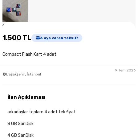
1
/
7
1.500 TL
6
aya varan taksit!
Compact Flash Kart 4 adet
9 Tem 2026
Başakşehir, İstanbul
İlan Açıklaması
arkadaşlar toplam 4 adet tek fiyat
8 GB SanDisk
4 GB SanDisk