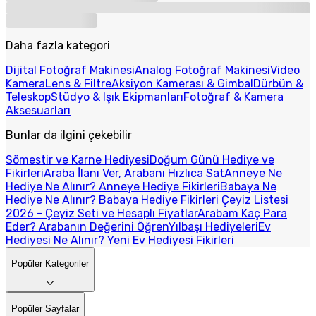
Daha fazla kategori
Dijital Fotoğraf Makinesi
Analog Fotoğraf Makinesi
Video
Kamera
Lens & Filtre
Aksiyon Kamerası & Gimbal
Dürbün &
Teleskop
Stüdyo & Işık Ekipmanları
Fotoğraf & Kamera
Aksesuarları
Bunlar da ilgini çekebilir
Sömestir ve Karne Hediyesi
Doğum Günü Hediye ve
Fikirleri
Araba İlanı Ver, Arabanı Hızlıca Sat
Anneye Ne
Hediye Ne Alınır? Anneye Hediye Fikirleri
Babaya Ne
Hediye Ne Alınır? Babaya Hediye Fikirleri
Çeyiz Listesi
2026 - Çeyiz Seti ve Hesaplı Fiyatlar
Arabam Kaç Para
Eder? Arabanın Değerini Öğren
Yılbaşı Hediyeleri
Ev
Hediyesi Ne Alınır? Yeni Ev Hediyesi Fikirleri
Popüler Kategoriler
Popüler Sayfalar