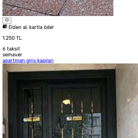
Elden al, kartla öde!
1.250 TL
6
taksit
semaver
apartman giriş kapıları