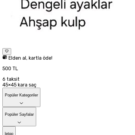
Elden al, kartla öde!
500 TL
6
taksit
45×45 kara saç
Popüler Kategoriler
Popüler Sayfalar
letgo