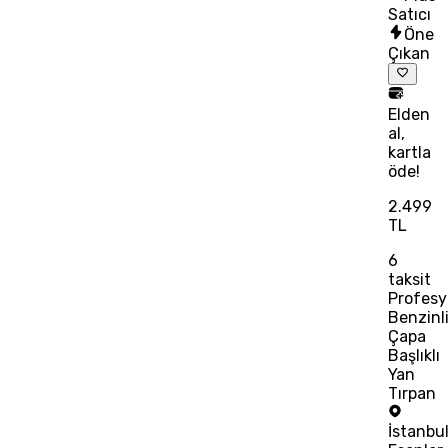
Satıcı
Öne
Çıkan
Elden
al,
kartla
öde!
2.499
TL
6
taksit
Profesy
Benzinl
Çapa
Başlıklı
Yan
Tırpan
İstanbu