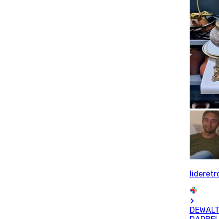
lideretr
DEWAL