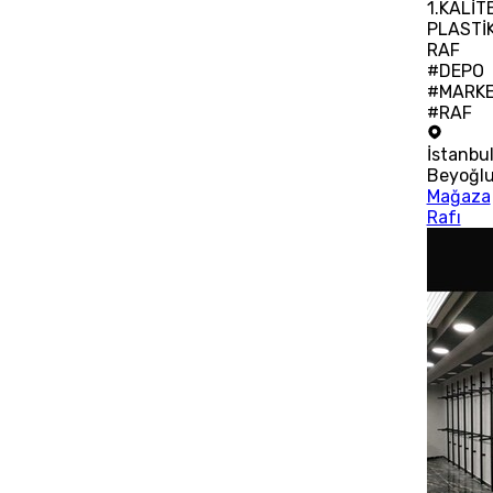
1.KALİT
PLASTİ
RAF
#DEPO
#MARK
#RAF
İstanbu
Beyoğl
Mağaza
Rafı