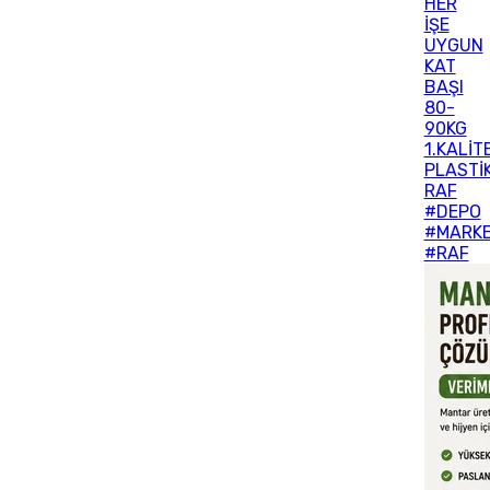
HER
İŞE
UYGUN
KAT
BAŞI
80-
90KG
1.KALİT
PLASTİ
RAF
#DEPO
#MARK
#RAF