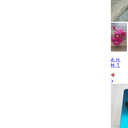
A. H.
M. T.