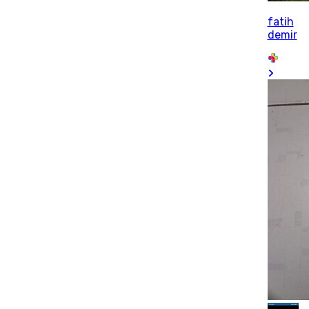
fatih
demir