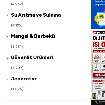
(
4.932
)
Su Arıtma ve Sulama
(
4.125
)
Mangal & Barbekü
(
3.231
)
Güvenlik Ürünleri
(
3.207
)
Jeneratör
(
1.696
)