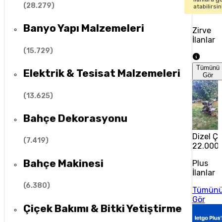
(
28.279
)
atabilirsin
Banyo Yapı Malzemeleri
Zirve
İlanlar
(
15.729
)
Tümünü
Elektrik & Tesisat Malzemeleri
Gör
(
13.625
)
Bahçe Dekorasyonu
Dizel Ç
(
7.419
)
22.000 
Bahçe Makinesi
Plus
İlanlar
(
6.380
)
Tümün
Gör
Çiçek Bakımı & Bitki Yetiştirme