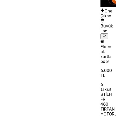
Öne
Çıkan
Büyük
İlan
Elden
al,
kartla
öde!
6.000
TL
6
taksit
STİLH
FR
480
TIRPAN
MOTOR