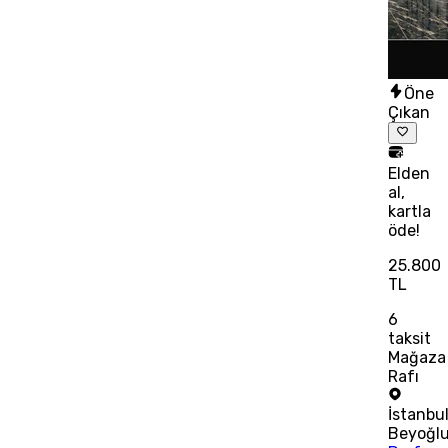
Öne
Çıkan
Elden
al,
kartla
öde!
25.800
TL
6
taksit
Mağaza
Rafı
İstanbu
Beyoğl