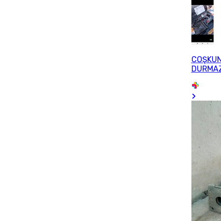
COŞKU
DURMA