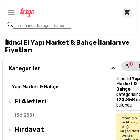
İkinci El Yapı Market & Bahçe İlanları ve
Fiyatları
1
Kategoriler
İkinci El
Yap
Market &
Yapı Market & Bahçe
Bahçe
kategorisin
El Aletleri
124.858
il
bulundu
(
36.235
)
Aradığın i
artık yayı
değil.
Hırdavat
Aşağıdaki
benzer
ilanlara g