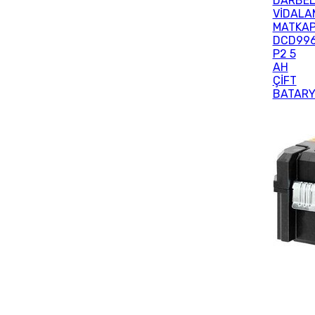
DARBEL
VİDALA
MATKA
DCD99
P2 5
AH
ÇİFT
BATAR