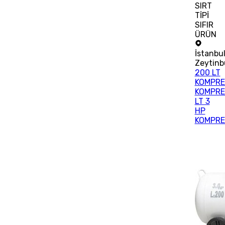
SIRT
TİPİ
SIFIR
ÜRÜN
İstanbu
Zeytinb
200 LT
KOMPRE
KOMPRE
LT 3
HP
KOMPR