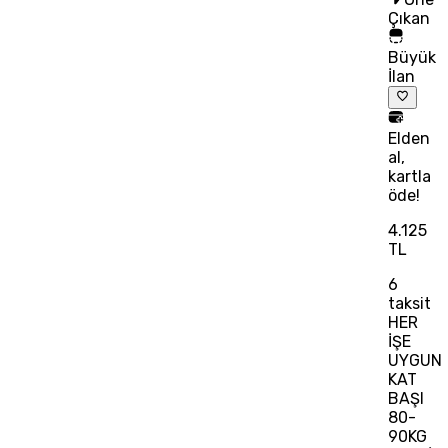
Çıkan
Büyük
İlan
Elden
al,
kartla
öde!
4.125
TL
6
taksit
HER
İŞE
UYGUN
KAT
BAŞI
80-
90KG