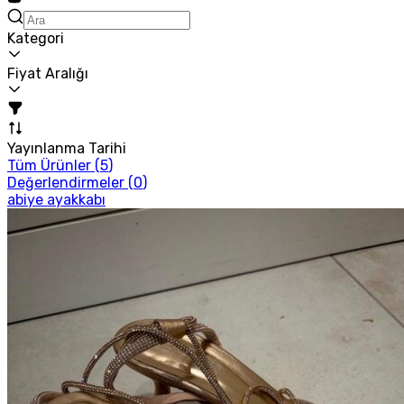
Kategori
Fiyat Aralığı
Yayınlanma Tarihi
Tüm Ürünler (
5
)
Değerlendirmeler (
0
)
abiye ayakkabı