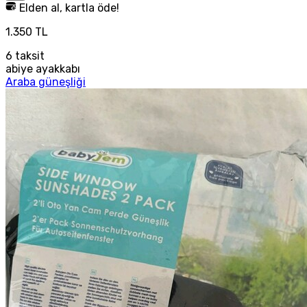
Elden al, kartla öde!
1.350 TL
6
taksit
abiye ayakkabı
Araba güneşliği