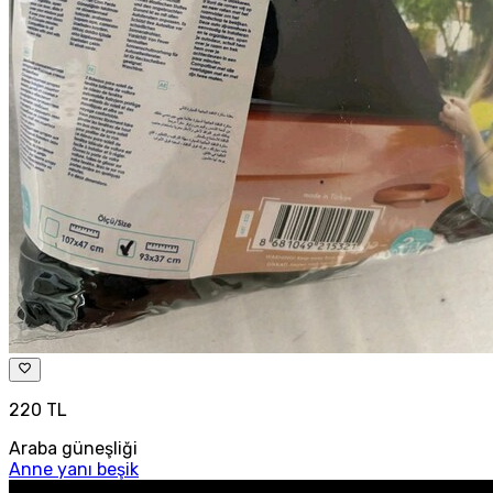
220 TL
Araba güneşliği
Anne yanı beşik