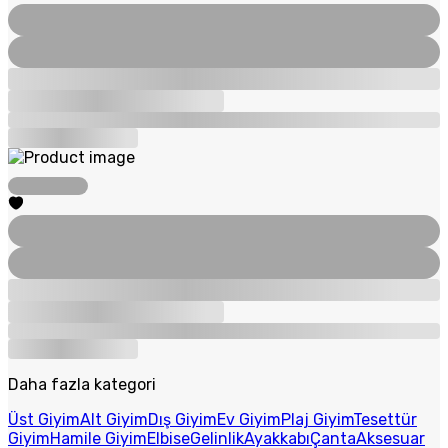
Daha fazla kategori
Üst Giyim
Alt Giyim
Dış Giyim
Ev Giyim
Plaj Giyim
Tesettür
Giyim
Hamile Giyim
Elbise
Gelinlik
Ayakkabı
Çanta
Aksesuar