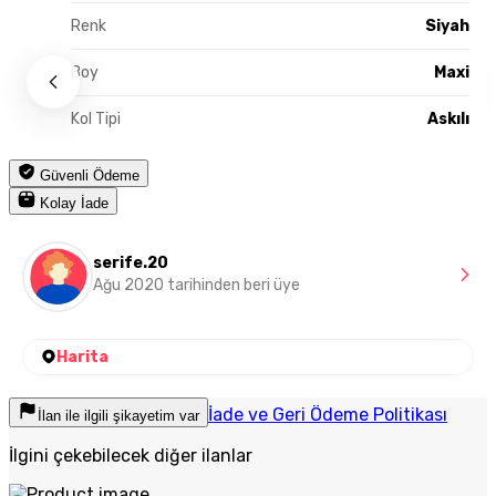
Renk
Siyah
Boy
Maxi
Kol Tipi
Askılı
Güvenli Ödeme
Kolay İade
serife.20
Ağu 2020 tarihinden beri üye
Harita
İade ve Geri Ödeme Politikası
İlan ile ilgili şikayetim var
İlgini çekebilecek diğer ilanlar