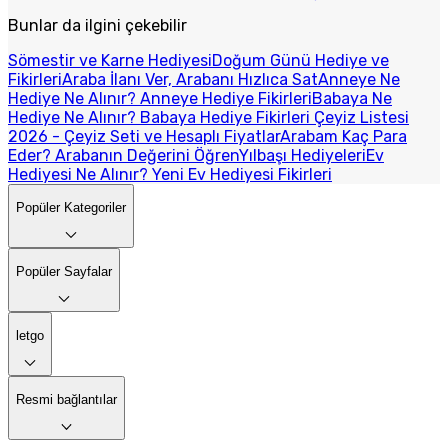
Bunlar da ilgini çekebilir
Sömestir ve Karne Hediyesi
Doğum Günü Hediye ve
Fikirleri
Araba İlanı Ver, Arabanı Hızlıca Sat
Anneye Ne
Hediye Ne Alınır? Anneye Hediye Fikirleri
Babaya Ne
Hediye Ne Alınır? Babaya Hediye Fikirleri
Çeyiz Listesi
2026 - Çeyiz Seti ve Hesaplı Fiyatlar
Arabam Kaç Para
Eder? Arabanın Değerini Öğren
Yılbaşı Hediyeleri
Ev
Hediyesi Ne Alınır? Yeni Ev Hediyesi Fikirleri
Popüler Kategoriler
Popüler Sayfalar
letgo
Resmi bağlantılar