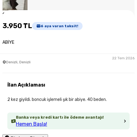
1
/
5
3.950 TL
6
aya varan taksit!
ABİYE
22 Tem 2026
Denizli, Denizli
İlan Açıklaması
2 kez giyildi. boncuk işlemeli şık bir abiye. 40 beden.
Banka veya kredi kartı ile ödeme avantajı!
Hemen Başla!