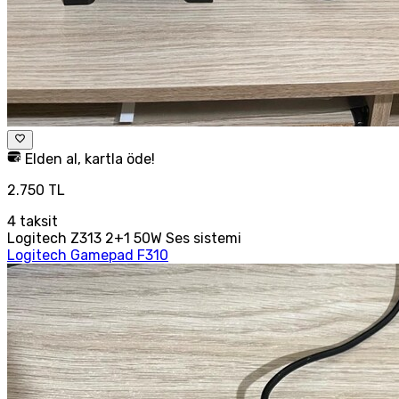
Elden al, kartla öde!
2.750 TL
4
taksit
Logitech Z313 2+1 50W Ses sistemi
Logitech Gamepad F310