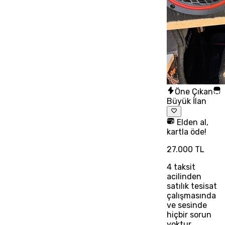
Öne Çıkan
Büyük İlan
Elden al,
kartla öde!
27.000 TL
4
taksit
acilinden
satılık tesisat
çalışmasında
ve sesinde
hiçbir sorun
yoktur