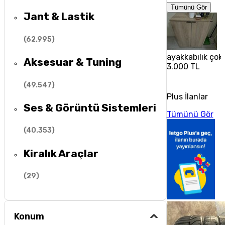
Tümünü Gör
Jant & Lastik
(
62.995
)
ayakkabılık çok 
Aksesuar & Tuning
3.000 TL
(
49.547
)
Plus İlanlar
Ses & Görüntü Sistemleri
Tümünü Gör
(
40.353
)
Kiralık Araçlar
(
29
)
Konum