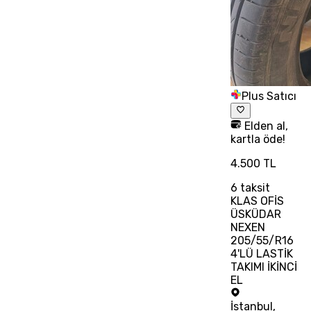
Plus Satıcı
Elden al,
kartla öde!
4.500 TL
6
taksit
KLAS OFİS
ÜSKÜDAR
NEXEN
205/55/R16
4'LÜ LASTİK
TAKIMI İKİNCİ
EL
İstanbul
,