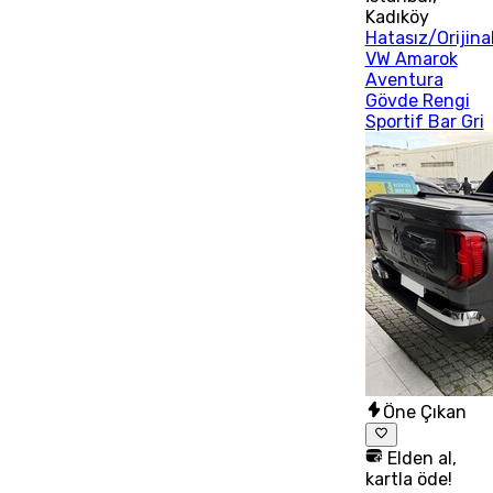
Kadıköy
Hatasız/Orijina
VW Amarok
Aventura
Gövde Rengi
Sportif Bar Gri
Öne Çıkan
Elden al,
kartla öde!