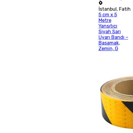
İstanbul
,
Fatih
5 cm x 5
Metre
Yansıtıcı
Siyah Sarı
Uyarı Bandı –
Basamak,
Zemin, G