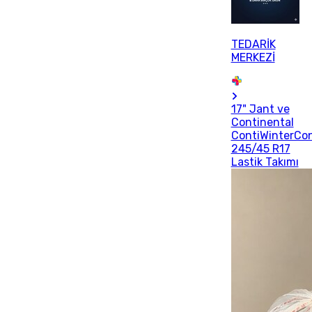
TEDARİK
MERKEZİ
17" Jant ve
Continental
ContiWinterCo
245/45 R17
Lastik Takımı