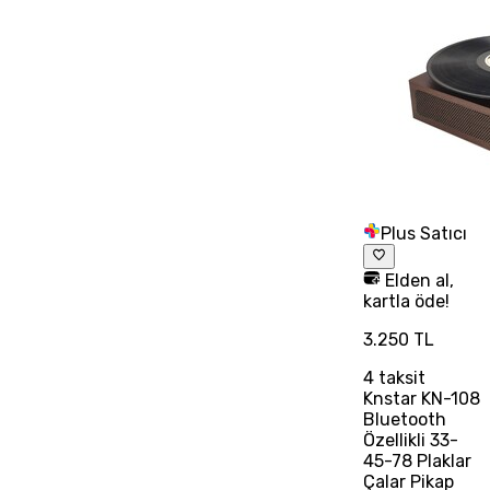
Plus Satıcı
Elden al,
kartla öde!
3.250 TL
4
taksit
Knstar KN-108
Bluetooth
Özellikli 33-
45-78 Plaklar
Çalar Pikap