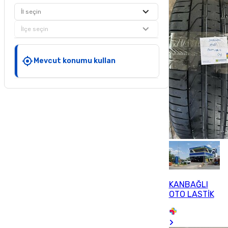
İl seçin
İlçe seçin
Mevcut konumu kullan
KANBAĞLI
OTO LASTİK