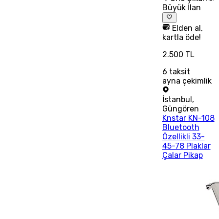
Büyük İlan
Elden al,
kartla öde!
2.500 TL
6
taksit
ayna çekimlik
İstanbul
,
Güngören
Knstar KN-108
Bluetooth
Özellikli 33-
45-78 Plaklar
Çalar Pikap