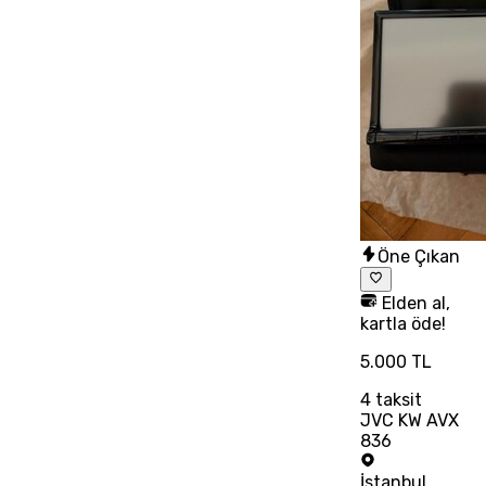
Öne Çıkan
Elden al,
kartla öde!
5.000 TL
4
taksit
JVC KW AVX
836
İstanbul
,