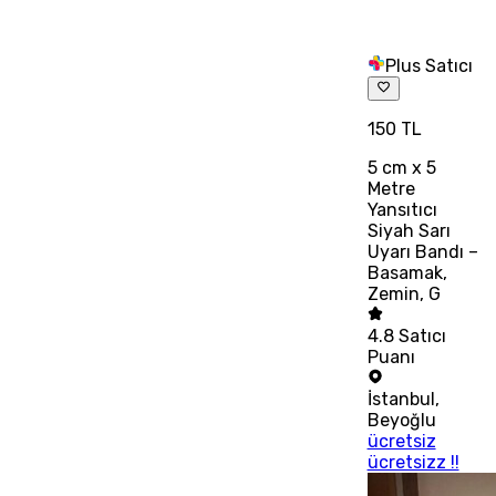
Plus Satıcı
150 TL
5 cm x 5
Metre
Yansıtıcı
Siyah Sarı
Uyarı Bandı –
Basamak,
Zemin, G
4.8
Satıcı
Puanı
İstanbul
,
Beyoğlu
ücretsiz
ücretsizz !!