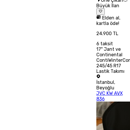
Öne Çıkan
Büyük İlan
Elden al,
kartla öde!
24.900 TL
6
taksit
17" Jant ve
Continental
ContiWinterCo
245/45 R17
Lastik Takımı
İstanbul
,
Beyoğlu
JVC KW AVX
836