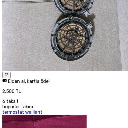
Elden al, kartla öde!
2.500 TL
6
taksit
hopörler takım
termostat waillant