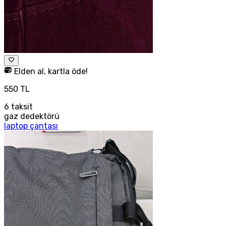
Elden al, kartla öde!
550 TL
6
taksit
gaz dedektörü
laptop çantası