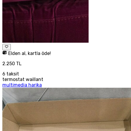
Elden al, kartla öde!
2.250 TL
6
taksit
termostat waillant
multimedia harika