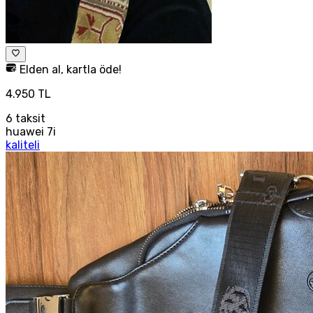
Elden al, kartla öde!
4.950 TL
6
taksit
huawei 7i
kaliteli