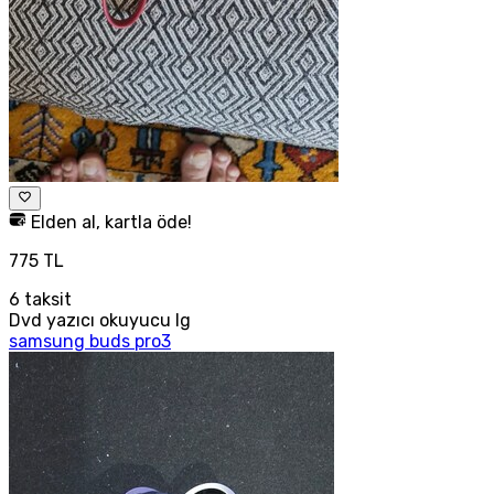
Elden al, kartla öde!
775 TL
6
taksit
Dvd yazıcı okuyucu lg
samsung buds pro3