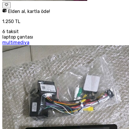
Elden al, kartla öde!
1.250 TL
6
taksit
laptop çantası
multimediya