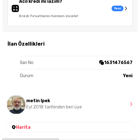
Acil kredi mi lazım?
Yeni
Kredi fırsatlarını hemen incele!
İlan Özellikleri
İlan No
1631476567
Durum
Yeni
metin Ipek
Eyl 2018 tarihinden beri üye
Harita