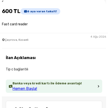
1
/
3
600 TL
6
aya varan taksit!
Fast card reader
4 Ağu 2026
Çayırova, Kocaeli
İlan Açıklaması
Tip c bağlantılı
Banka veya kredi kartı ile ödeme avantajı!
Hemen Başla!