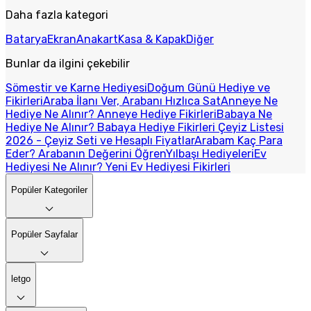
Daha fazla kategori
Batarya
Ekran
Anakart
Kasa & Kapak
Diğer
Bunlar da ilgini çekebilir
Sömestir ve Karne Hediyesi
Doğum Günü Hediye ve
Fikirleri
Araba İlanı Ver, Arabanı Hızlıca Sat
Anneye Ne
Hediye Ne Alınır? Anneye Hediye Fikirleri
Babaya Ne
Hediye Ne Alınır? Babaya Hediye Fikirleri
Çeyiz Listesi
2026 - Çeyiz Seti ve Hesaplı Fiyatlar
Arabam Kaç Para
Eder? Arabanın Değerini Öğren
Yılbaşı Hediyeleri
Ev
Hediyesi Ne Alınır? Yeni Ev Hediyesi Fikirleri
Popüler Kategoriler
Popüler Sayfalar
letgo