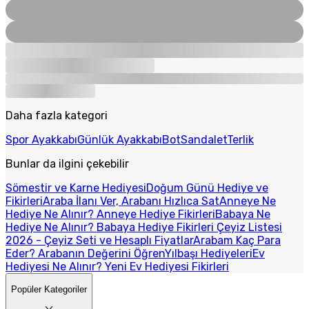
Daha fazla kategori
Spor Ayakkabı
Günlük Ayakkabı
Bot
Sandalet
Terlik
Bunlar da ilgini çekebilir
Sömestir ve Karne Hediyesi
Doğum Günü Hediye ve
Fikirleri
Araba İlanı Ver, Arabanı Hızlıca Sat
Anneye Ne
Hediye Ne Alınır? Anneye Hediye Fikirleri
Babaya Ne
Hediye Ne Alınır? Babaya Hediye Fikirleri
Çeyiz Listesi
2026 - Çeyiz Seti ve Hesaplı Fiyatlar
Arabam Kaç Para
Eder? Arabanın Değerini Öğren
Yılbaşı Hediyeleri
Ev
Hediyesi Ne Alınır? Yeni Ev Hediyesi Fikirleri
Popüler Kategoriler