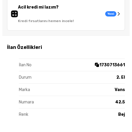
Acil kredi mi lazım?
Yeni
Kredi fırsatlarını hemen incele!
İlan Özellikleri
İlan No
1730713661
Durum
2. El
Marka
Vans
Numara
42.5
Renk
Bej