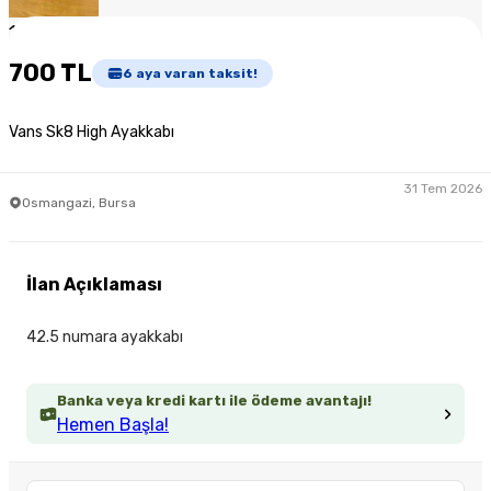
1
/
2
700 TL
6
aya varan taksit!
Vans Sk8 High Ayakkabı
31 Tem 2026
Osmangazi, Bursa
İlan Açıklaması
42.5 numara ayakkabı
Banka veya kredi kartı ile ödeme avantajı!
Hemen Başla!