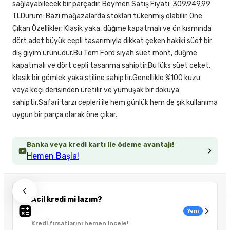
sağlayabilecek bir parçadır. Beymen Satış Fiyatı: 309.949,99
TLDurum: Bazı mağazalarda stokları tükenmiş olabilir. Öne
Çıkan Özellikler: Klasik yaka, düğme kapatmalı ve ön kısmında
dört adet büyük cepli tasarımıyla dikkat çeken hakiki süet bir
dış giyim ürünüdür.Bu Tom Ford siyah süet mont, düğme
kapatmalı ve dört cepli tasarıma sahiptir.Bu lüks süet ceket,
klasik bir gömlek yaka stiline sahiptir.Genellikle %100 kuzu
veya keçi derisinden üretilir ve yumuşak bir dokuya
sahiptir.Safari tarzı cepleri ile hem günlük hem de şık kullanıma
uygun bir parça olarak öne çıkar.
Banka veya kredi kartı ile ödeme avantajı!
Hemen Başla!
Acil kredi mi lazım?
Yeni
Kredi fırsatlarını hemen incele!