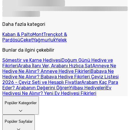
Daha fazla kategori
Kaban & Palto
Mont
Trençkot &
Pardösü
Ceket
Yağmurluk
Yelek
Bunlar da ilgini çekebilir
Sömestir ve Karne Hediyesi
Doğum Günü Hediye ve
Fikirleri
Araba İlanı Ver, Arabanı Hızlıca Sat
Anneye Ne
Hediye Ne Alınır? Anneye Hediye Fikirleri
Babaya Ne
Hediye Ne Alınır? Babaya Hediye Fikirleri
Çeyiz Listesi
2026 - Çeyiz Seti ve Hesaplı Fiyatlar
Arabam Kaç Para
Eder? Arabanın Değerini Öğren
Yılbaşı Hediyeleri
Ev
Hediyesi Ne Alınır? Yeni Ev Hediyesi Fikirleri
Popüler Kategoriler
Popüler Sayfalar