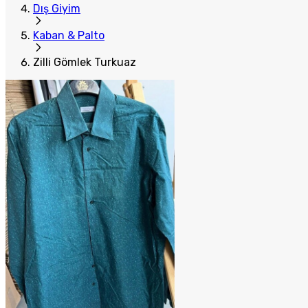
Dış Giyim
Kaban & Palto
Zilli Gömlek Turkuaz