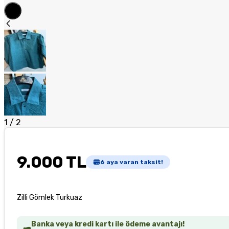
1
/
2
9.000 TL
6
aya varan taksit!
Zilli Gömlek Turkuaz
Banka veya kredi kartı ile ödeme avantajı!