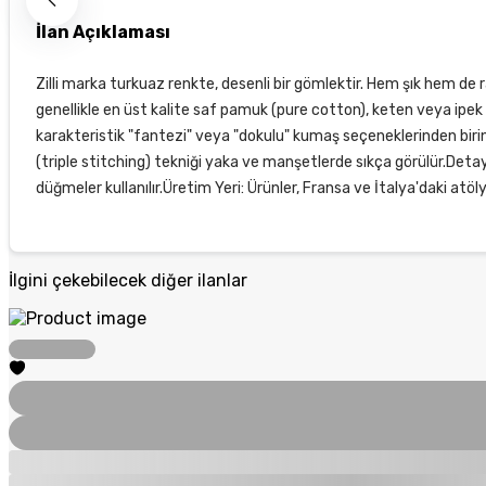
İlan Açıklaması
Zilli marka turkuaz renkte, desenli bir gömlektir. Hem şık hem de r
genellikle en üst kalite saf pamuk (pure cotton), keten veya ipek k
karakteristik "fantezi" veya "dokulu" kumaş seçeneklerinden birin
(triple stitching) tekniği yaka ve manşetlerde sıkça görülür.Det
düğmeler kullanılır.Üretim Yeri: Ürünler, Fransa ve İtalya'daki atöly
İlgini çekebilecek diğer ilanlar