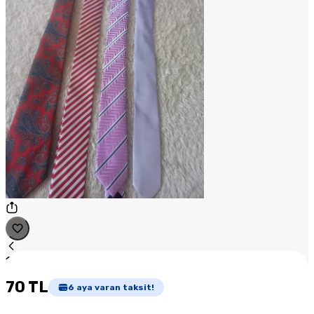
1
/
1
70 TL
6
aya varan taksit!