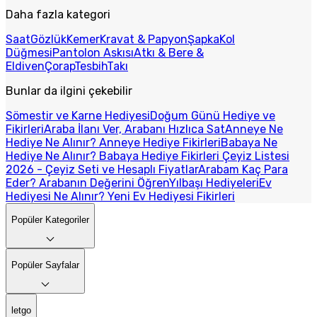
Daha fazla kategori
Saat
Gözlük
Kemer
Kravat & Papyon
Şapka
Kol
Düğmesi
Pantolon Askısı
Atkı & Bere &
Eldiven
Çorap
Tesbih
Takı
Bunlar da ilgini çekebilir
Sömestir ve Karne Hediyesi
Doğum Günü Hediye ve
Fikirleri
Araba İlanı Ver, Arabanı Hızlıca Sat
Anneye Ne
Hediye Ne Alınır? Anneye Hediye Fikirleri
Babaya Ne
Hediye Ne Alınır? Babaya Hediye Fikirleri
Çeyiz Listesi
2026 - Çeyiz Seti ve Hesaplı Fiyatlar
Arabam Kaç Para
Eder? Arabanın Değerini Öğren
Yılbaşı Hediyeleri
Ev
Hediyesi Ne Alınır? Yeni Ev Hediyesi Fikirleri
Popüler Kategoriler
Popüler Sayfalar
letgo