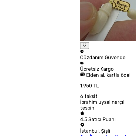
Cüzdanım
Güvende
Ücretsiz
Kargo
Elden al, kartla öde!
1.950 TL
6
taksit
İbrahim uysal narçıl
tesbih
4.5
Satıcı Puanı
İstanbul
,
Şişli