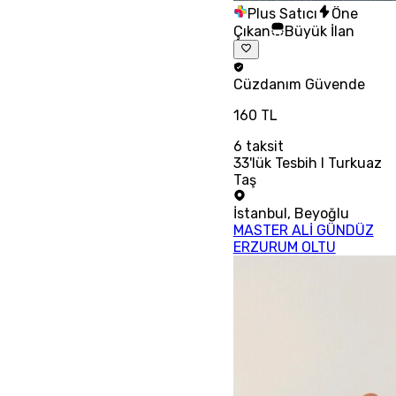
Plus Satıcı
Öne
Çıkan
Büyük İlan
Cüzdanım
Güvende
160 TL
6
taksit
33'lük Tesbih I Turkuaz
Taş
İstanbul
,
Beyoğlu
MASTER ALİ GÜNDÜZ
ERZURUM OLTU