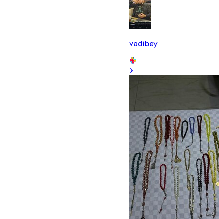
vadibey