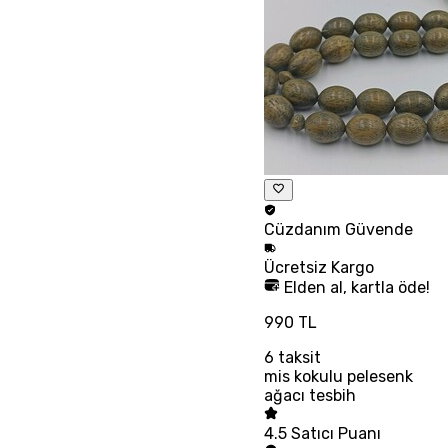
Cüzdanım
Güvende
Ücretsiz
Kargo
Elden al, kartla öde!
990 TL
6
taksit
mis kokulu pelesenk
ağacı tesbih
4.5
Satıcı Puanı