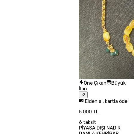
Öne Çıkan
Büyük
İlan
Elden al, kartla öde!
5.000 TL
6
taksit
PİYASA DIŞI NADİR
DAMLA KEHRİBAR