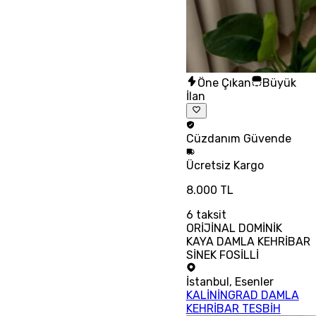
Öne Çıkan
Büyük
İlan
Cüzdanım
Güvende
Ücretsiz
Kargo
8.000 TL
6
taksit
ORİJİNAL DOMİNİK
KAYA DAMLA KEHRİBAR
SİNEK FOSİLLİ
İstanbul
,
Esenler
KALİNİNGRAD DAMLA
KEHRİBAR TESBİH