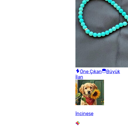
Öne Çıkan
Büyük
İlan
İncinese