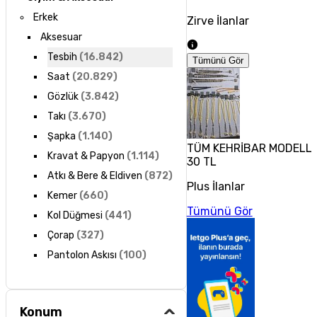
Erkek
Zirve İlanlar
Aksesuar
Tesbih
(
16.842
)
Tümünü Gör
Saat
(
20.829
)
Gözlük
(
3.842
)
Takı
(
3.670
)
Şapka
(
1.140
)
TÜM KEHRİBAR MODELLE
Kravat & Papyon
(
1.114
)
30 TL
Atkı & Bere & Eldiven
(
872
)
Plus İlanlar
Kemer
(
660
)
Tümünü Gör
Kol Düğmesi
(
441
)
Çorap
(
327
)
Pantolon Askısı
(
100
)
Konum