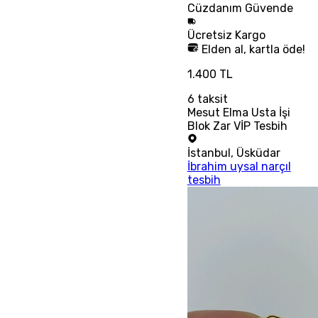
Cüzdanım
Güvende
Ücretsiz
Kargo
Elden al, kartla öde!
1.400 TL
6
taksit
Mesut Elma Usta İşi
Blok Zar VİP Tesbih
İstanbul
,
Üsküdar
İbrahim uysal narçıl
tesbih