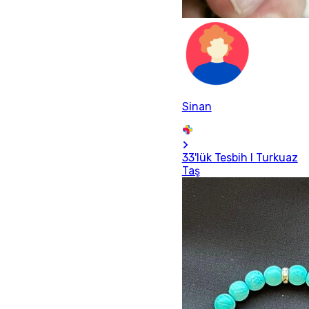
Sinan
33'lük Tesbih I Turkuaz
Taş