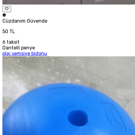
Cüzdanım
Güvende
50 TL
6
taksit
Dantelli penye
plaj şemsiye bidonu