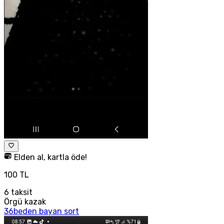
Elden al, kartla öde!
100 TL
6
taksit
Örgü kazak
36beden bayan sort