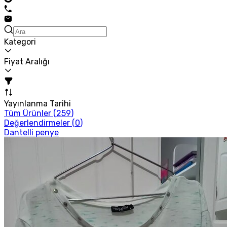
Kategori
Fiyat Aralığı
Yayınlanma Tarihi
Tüm Ürünler (
259
)
Değerlendirmeler (
0
)
Dantelli penye