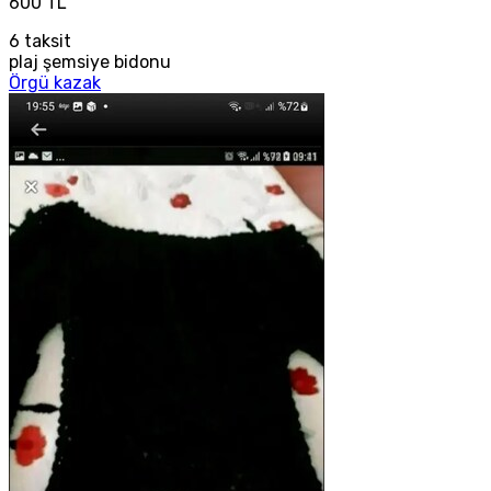
600 TL
6
taksit
plaj şemsiye bidonu
Örgü kazak