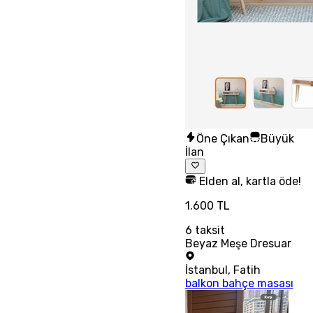
Öne Çıkan
Büyük
İlan
Elden al, kartla öde!
1.600 TL
6
taksit
Beyaz Meşe Dresuar
İstanbul
,
Fatih
balkon bahçe masası