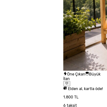
Öne Çıkan
Büyük
İlan
Elden al, kartla öde!
1.800 TL
6
taksit