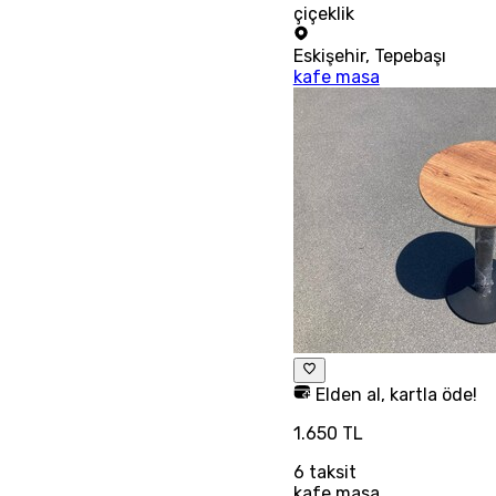
çiçeklik
Eskişehir
,
Tepebaşı
kafe masa
Elden al, kartla öde!
1.650 TL
6
taksit
kafe masa