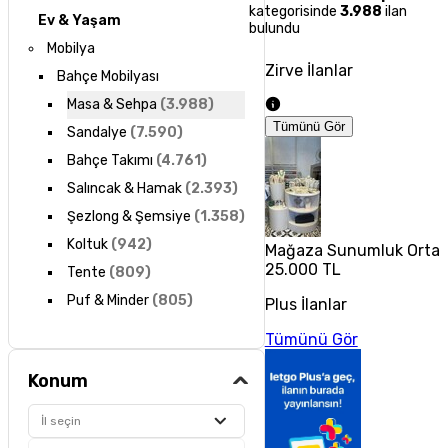
kategorisinde
3.988
ilan
Ev & Yaşam
bulundu
Mobilya
Zirve İlanlar
Bahçe Mobilyası
Masa & Sehpa
(
3.988
)
Tümünü Gör
Sandalye
(
7.590
)
Bahçe Takımı
(
4.761
)
Salıncak & Hamak
(
2.393
)
Şezlong & Şemsiye
(
1.358
)
Koltuk
(
942
)
Mağaza Sunumluk Orta 
25.000 TL
Tente
(
809
)
Puf & Minder
(
805
)
Plus İlanlar
Tümünü Gör
Konum
İl seçin