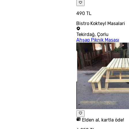
490 TL
Bistro Kokteyl Masalari
Tekirdağ
,
Çorlu
Ahşap Piknik Masası
Elden al, kartla öde!