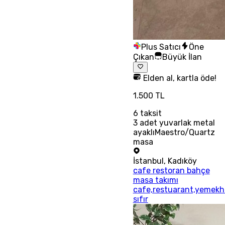
Plus Satıcı
Öne
Çıkan
Büyük İlan
Elden al, kartla öde!
1.500 TL
6
taksit
3 adet yuvarlak metal
ayaklıMaestro/Quartz
masa
İstanbul
,
Kadıköy
cafe restoran bahçe
masa takımı
cafe,restuarant,yemek
sıfır