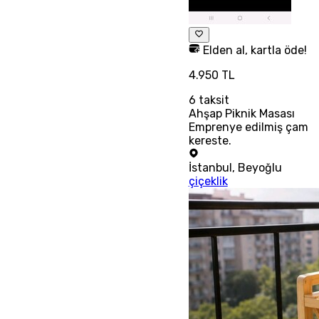
Elden al, kartla öde!
4.950 TL
6
taksit
Ahşap Piknik Masası
Emprenye edilmiş çam
kereste.
İstanbul
,
Beyoğlu
çiçeklik