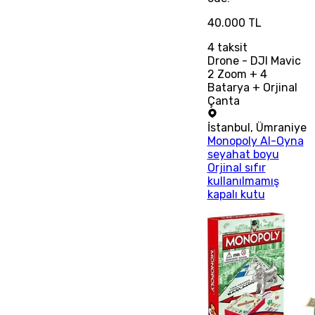
40.000 TL
4
taksit
Drone - DJI Mavic
2 Zoom + 4
Batarya + Orjinal
Çanta
İstanbul
,
Ümraniye
Monopoly Al-Oyna
seyahat boyu
Orjinal sıfır
kullanılmamış
kapalı kutu