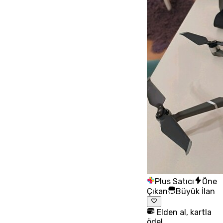
Plus Satıcı
Öne
Çıkan
Büyük İlan
Elden al, kartla
öde!