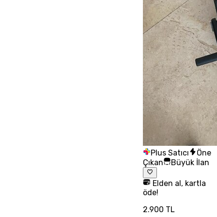
Plus Satıcı
Öne
Çıkan
Büyük İlan
Elden al, kartla
öde!
2.900 TL