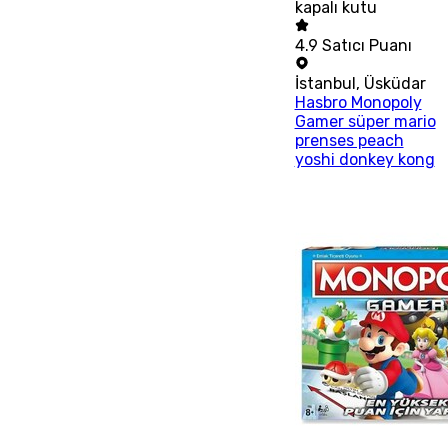
kapalı kutu
4.9
Satıcı Puanı
İstanbul
,
Üsküdar
Hasbro Monopoly
Gamer süper mario
prenses peach
yoshi donkey kong