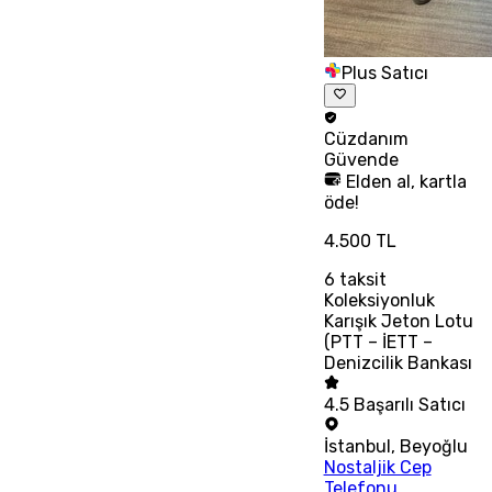
Plus Satıcı
Cüzdanım
Güvende
Elden al, kartla
öde!
4.500 TL
6
taksit
Koleksiyonluk
Karışık Jeton Lotu
(PTT – İETT –
Denizcilik Bankası
4.5
Başarılı Satıcı
İstanbul
,
Beyoğlu
Nostaljik Cep
Telefonu