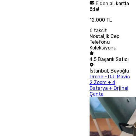
Elden al, kartla
öde!
12.000 TL
6
taksit
Nostaljik Cep
Telefonu
Koleksiyonu
4.5
Başarılı Satıcı
İstanbul
,
Beyoğlu
Drone - DJI Mavic
2 Zoom + 4
Batarya + Orjinal
Çanta