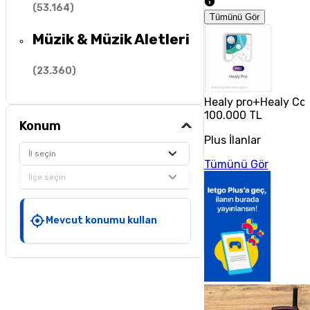
(
53.164
)
Tümünü Gör
Müzik & Müzik Aletleri
(
23.360
)
Healy pro+Healy Co
100.000 TL
Konum
Plus İlanlar
İl seçin
Tümünü Gör
İlçe seçin
Mevcut konumu kullan