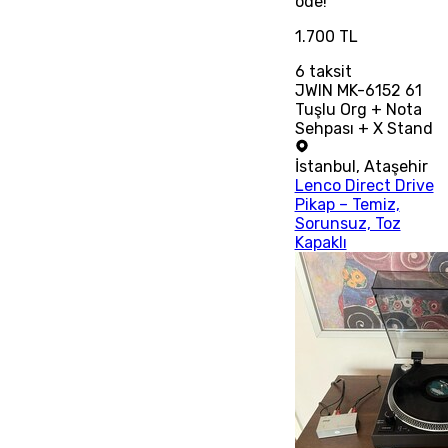
öde!
1.700 TL
6
taksit
JWIN MK-6152 61
Tuşlu Org + Nota
Sehpası + X Stand
İstanbul
,
Ataşehir
Lenco Direct Drive
Pikap – Temiz,
Sorunsuz, Toz
Kapaklı