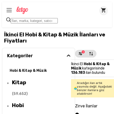
İkinci El Hobi & Kitap & Müzik İlanları ve
Fiyatları
1
Kategoriler
İkinci El
Hobi & Kitap &
Müzik
kategorisinde
Hobi & Kitap & Müzik
136.183
ilan bulundu
Kitap
Aradığın ilan artık
yayında değil. Aşağıdaki
benzer ilanlara göz
(
59.652
)
atabilirsin!
Hobi
Zirve İlanlar