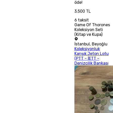
öde!
3.500 TL
6
taksit
Game Of Thorones
Koleksiyon Seti
(Kitap ve Kupa)
İstanbul
,
Beyoğlu
Koleksiyonluk
Karışık Jeton Lotu
(PTT – İETT –
Denizcilik Bankası