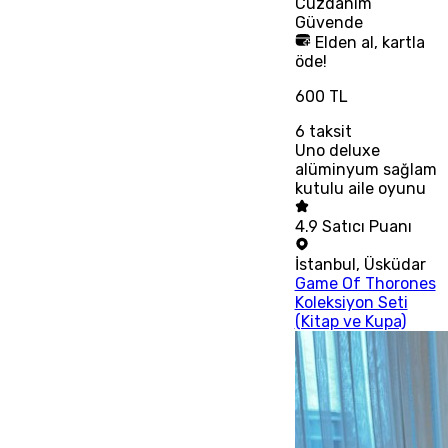
Cüzdanım
Güvende
Elden al, kartla
öde!
600 TL
6
taksit
Uno deluxe
alüminyum sağlam
kutulu aile oyunu
4.9
Satıcı Puanı
İstanbul
,
Üsküdar
Game Of Thorones
Koleksiyon Seti
(Kitap ve Kupa)