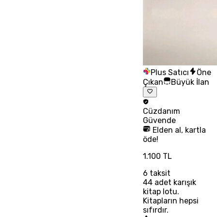
Plus Satıcı
Öne
Çıkan
Büyük İlan
Cüzdanım
Güvende
Elden al, kartla
öde!
1.100 TL
6
taksit
44 adet karışık
kitap lotu.
Kitapların hepsi
sıfırdır.