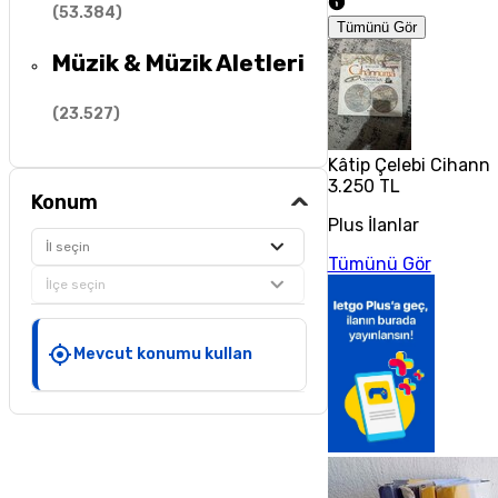
(
53.384
)
Tümünü Gör
Müzik & Müzik Aletleri
(
23.527
)
Kâtip Çelebi Cihann
3.250 TL
Konum
Plus İlanlar
İl seçin
Tümünü Gör
İlçe seçin
Mevcut konumu kullan