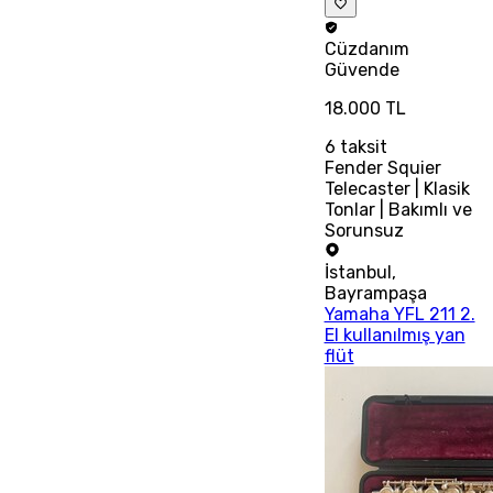
Cüzdanım
Güvende
18.000 TL
6
taksit
Fender Squier
Telecaster | Klasik
Tonlar | Bakımlı ve
Sorunsuz
İstanbul
,
Bayrampaşa
Yamaha YFL 211 2.
El kullanılmış yan
flüt