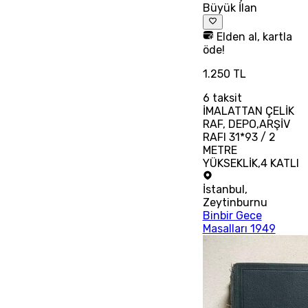
Büyük İlan
Elden al, kartla
öde!
1.250 TL
6
taksit
İMALATTAN ÇELİK
RAF, DEPO,ARŞİV
RAFI 31*93 / 2
METRE
YÜKSEKLİK,4 KATLI
İstanbul
,
Zeytinburnu
Binbir Gece
Masalları 1949