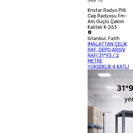
Knstar Radyo Pilli
Cep Radyosu Fm-
Am Güçlü Çekim
Kaliteli K-263
İstanbul
,
Fatih
İMALATTAN ÇELİK
RAF, DEPO,ARŞİV
RAFI 31*93 / 2
METRE
YÜKSEKLİK,4 KATLI