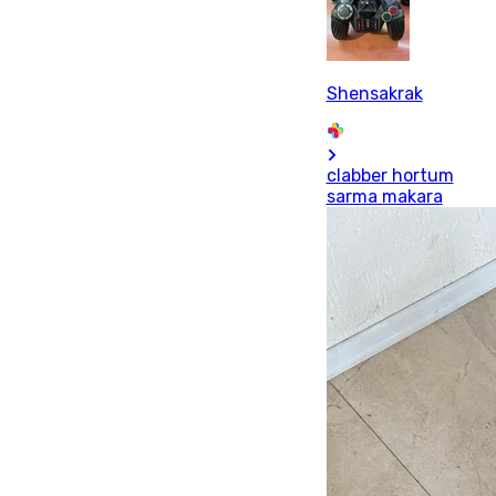
Shensakrak
clabber hortum
sarma makara