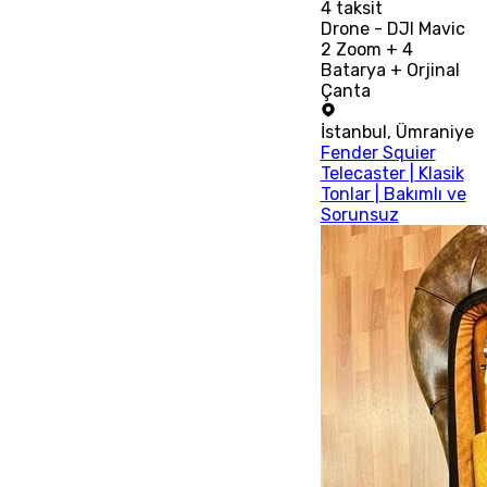
4
taksit
Drone - DJI Mavic
2 Zoom + 4
Batarya + Orjinal
Çanta
İstanbul
,
Ümraniye
Fender Squier
Telecaster | Klasik
Tonlar | Bakımlı ve
Sorunsuz