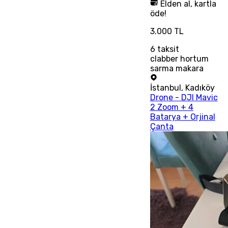
Elden al, kartla
öde!
3.000 TL
6
taksit
clabber hortum
sarma makara
İstanbul
,
Kadıköy
Drone - DJI Mavic
2 Zoom + 4
Batarya + Orjinal
Çanta