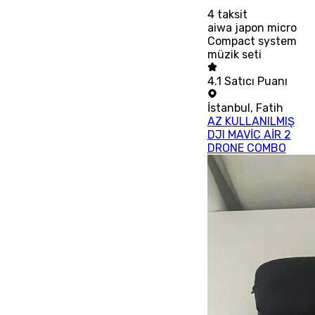
4
taksit
aiwa japon micro
Compact system
müzik seti
4.1
Satıcı Puanı
İstanbul
,
Fatih
AZ KULLANILMIŞ
DJI MAVİC AİR 2
DRONE COMBO