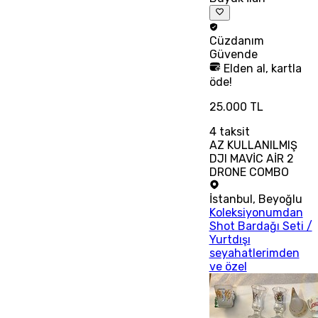
Cüzdanım
Güvende
Elden al, kartla
öde!
25.000 TL
4
taksit
AZ KULLANILMIŞ
DJI MAVİC AİR 2
DRONE COMBO
İstanbul
,
Beyoğlu
Koleksiyonumdan
Shot Bardağı Seti /
Yurtdışı
seyahatlerimden
ve özel