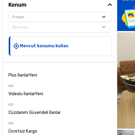
Konum
İl seçin
İlçe seçin
Mevcut konumu kullan
Plus İlanlar
Yeni
Videolu İlanlar
Yeni
Cüzdanım Güvendeli İlanlar
Ücretsiz Kargo