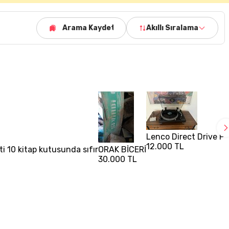
Arama Kaydet
Akıllı Sıralama
Lenco Direct Drive Pi
12.000 TL
i 10 kitap kutusunda sıfır
ORAK BİCERİ
30.000 TL