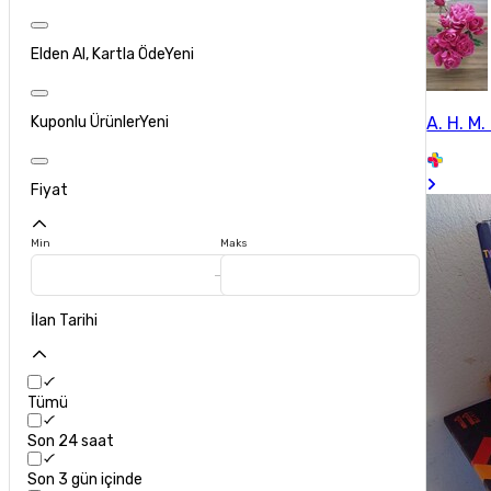
Elden Al, Kartla Öde
Yeni
A. H. M. 
Kuponlu Ürünler
Yeni
Fiyat
Min
Maks
İlan Tarihi
Tümü
Son 24 saat
Son 3 gün içinde