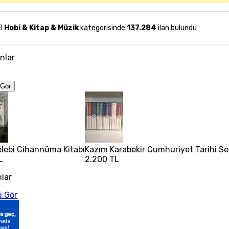
El
Hobi & Kitap & Müzik
kategorisinde
137.284
ilan bulundu
anlar
Gör
elebi Cihannüma Kitabı
Kazım Karabekir Cumhuriyet Tarihi Set
L
2.200 TL
nlar
 Gör