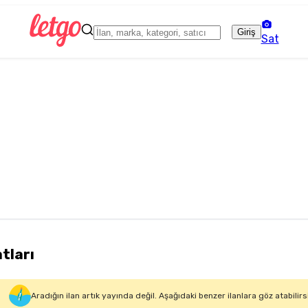
Giriş
Sat
atları
Aradığın ilan artık yayında değil. Aşağıdaki benzer ilanlara göz atabilirs