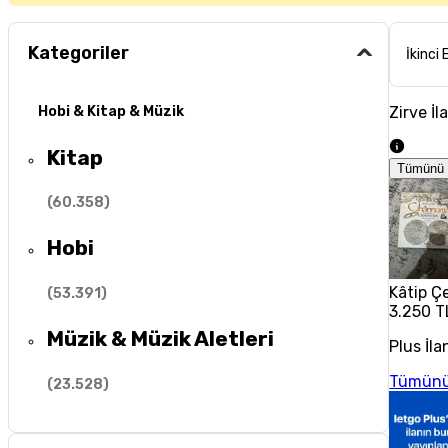
Kategoriler
İkinci 
Zirve İl
Hobi & Kitap & Müzik
Kitap
Tümünü 
(
60.358
)
Hobi
Kâtip Ç
(
53.391
)
3.250 T
Müzik & Müzik Aletleri
Plus İla
Tümünü
(
23.528
)