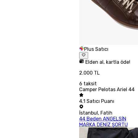
Plus Satıcı
Elden al, kartla öde!
2.000 TL
6
taksit
Camper Pelotas Ariel 44
4.1
Satıcı Puanı
İstanbul
,
Fatih
44 Beden ANGELSİN
MARKA DENİZ ŞORTU