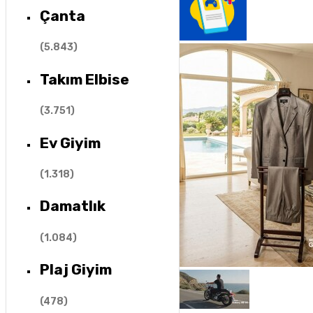
Çanta
(
5.843
)
Takım Elbise
(
3.751
)
Ev Giyim
(
1.318
)
Damatlık
(
1.084
)
Plaj Giyim
(
478
)