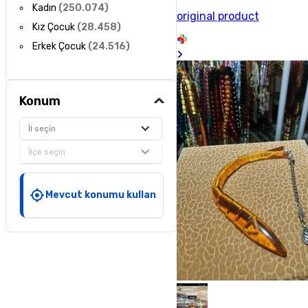
Kadın
(
250.074
)
original product
Kız Çocuk
(
28.458
)
Erkek Çocuk
(
24.516
)
Konum
İl seçin
İlçe seçin
Mevcut konumu kullan