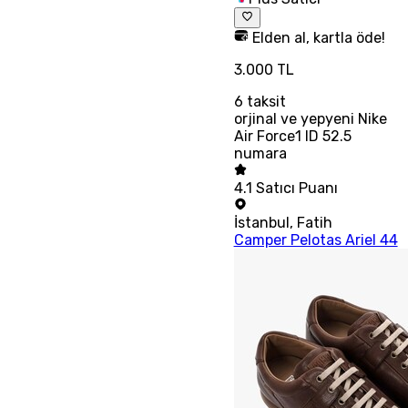
Elden al, kartla öde!
3.000 TL
6
taksit
orjinal ve yepyeni Nike
Air Force1 ID 52.5
numara
4.1
Satıcı Puanı
İstanbul
,
Fatih
Camper Pelotas Ariel 44