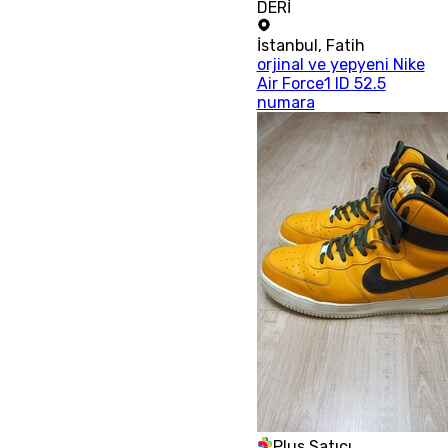
DERİ
İstanbul
,
Fatih
orjinal ve yepyeni Nike
Air Force1 ID 52.5
numara
Plus Satıcı