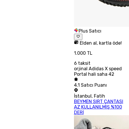
Plus Satıcı
Elden al, kartla öde!
1.000 TL
6
taksit
orjinal Adidas X speed
Portal hali saha 42
4.1
Satıcı Puanı
İstanbul
,
Fatih
BEYMEN SIRT ÇANTASI
AZ KULLANILMIŞ %100
DERİ