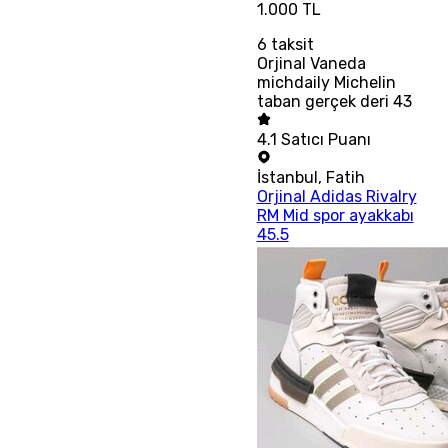
1.000 TL
6
taksit
Orjinal Vaneda
michdaily Michelin
taban gerçek deri 43
4.1
Satıcı Puanı
İstanbul
,
Fatih
Orjinal Adidas Rivalry
RM Mid spor ayakkabı
45.5