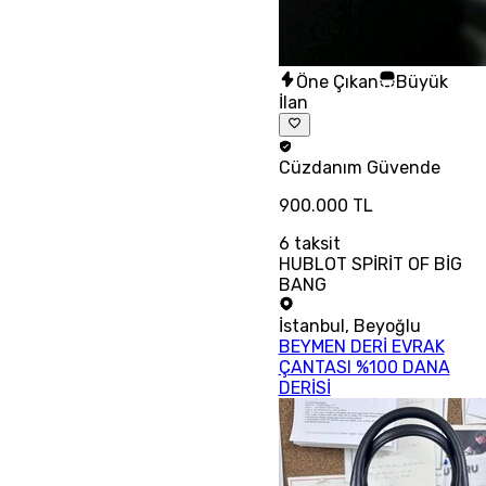
Öne Çıkan
Büyük
İlan
Cüzdanım
Güvende
900.000 TL
6
taksit
HUBLOT SPİRİT OF BİG
BANG
İstanbul
,
Beyoğlu
BEYMEN DERİ EVRAK
ÇANTASI %100 DANA
DERİSİ