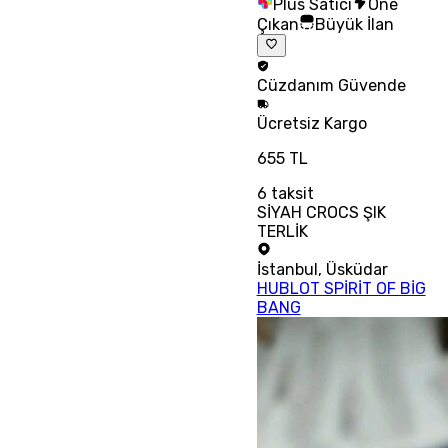
Plus Satıcı
Öne
Çıkan
Büyük İlan
Cüzdanım
Güvende
Ücretsiz
Kargo
655 TL
6
taksit
SİYAH CROCS ŞIK
TERLİK
İstanbul
,
Üsküdar
HUBLOT SPİRİT OF BİG
BANG