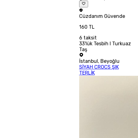
Cüzdanım
Güvende
160 TL
6
taksit
33'lük Tesbih I Turkuaz
Taş
İstanbul
,
Beyoğlu
SİYAH CROCS ŞIK
TERLİK