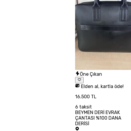
Öne Çıkan
Elden al, kartla öde!
16.500 TL
6
taksit
BEYMEN DERİ EVRAK
ÇANTASI %100 DANA
DERİSİ