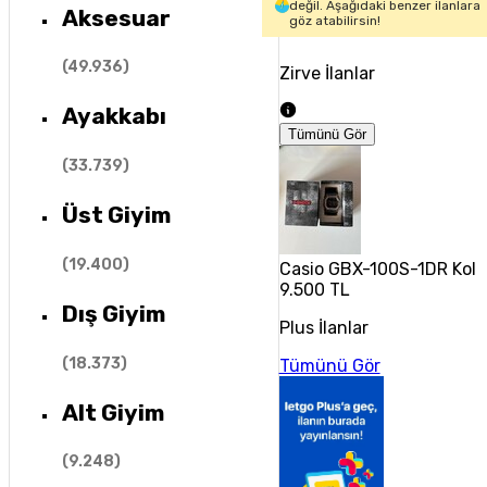
değil. Aşağıdaki benzer ilanlara
Aksesuar
göz atabilirsin!
(
49.936
)
Zirve İlanlar
Ayakkabı
Tümünü Gör
(
33.739
)
Üst Giyim
(
19.400
)
Casio GBX-100S-1DR Kol 
9.500 TL
Dış Giyim
Plus İlanlar
(
18.373
)
Tümünü Gör
Alt Giyim
(
9.248
)