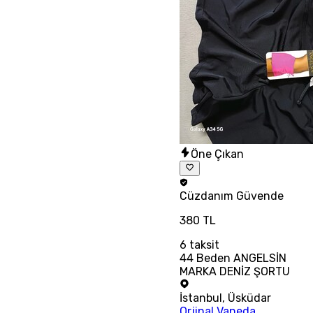
Öne Çıkan
Cüzdanım
Güvende
380 TL
6
taksit
44 Beden ANGELSİN
MARKA DENİZ ŞORTU
İstanbul
,
Üsküdar
Orjinal Vaneda