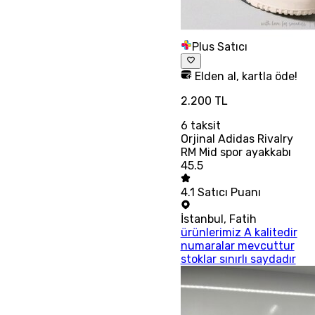
Plus Satıcı
Elden al, kartla öde!
2.200 TL
6
taksit
Orjinal Adidas Rivalry
RM Mid spor ayakkabı
45.5
4.1
Satıcı Puanı
İstanbul
,
Fatih
ürünlerimiz A kalitedir
numaralar mevcuttur
stoklar sınırlı saydadır