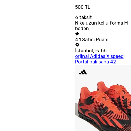
500 TL
6
taksit
Nike uzun kollu forma M
beden
4.1
Satıcı Puanı
İstanbul
,
Fatih
orjinal Adidas X speed
Portal hali saha 42