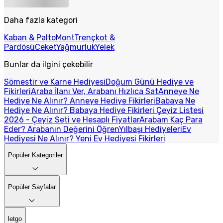
Daha fazla kategori
Kaban & Palto
Mont
Trençkot &
Pardösü
Ceket
Yağmurluk
Yelek
Bunlar da ilgini çekebilir
Sömestir ve Karne Hediyesi
Doğum Günü Hediye ve
Fikirleri
Araba İlanı Ver, Arabanı Hızlıca Sat
Anneye Ne
Hediye Ne Alınır? Anneye Hediye Fikirleri
Babaya Ne
Hediye Ne Alınır? Babaya Hediye Fikirleri
Çeyiz Listesi
2026 - Çeyiz Seti ve Hesaplı Fiyatlar
Arabam Kaç Para
Eder? Arabanın Değerini Öğren
Yılbaşı Hediyeleri
Ev
Hediyesi Ne Alınır? Yeni Ev Hediyesi Fikirleri
Popüler Kategoriler
Popüler Sayfalar
letgo