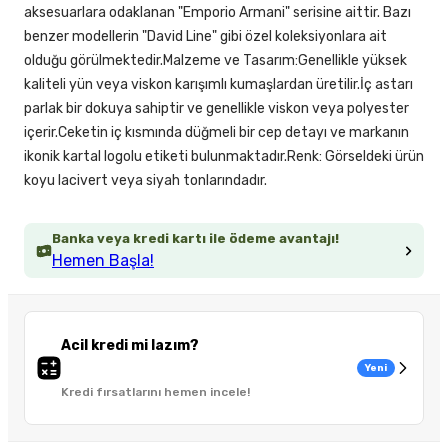
aksesuarlara odaklanan "Emporio Armani" serisine aittir. Bazı
benzer modellerin "David Line" gibi özel koleksiyonlara ait
olduğu görülmektedir.Malzeme ve Tasarım:Genellikle yüksek
kaliteli yün veya viskon karışımlı kumaşlardan üretilir.İç astarı
parlak bir dokuya sahiptir ve genellikle viskon veya polyester
içerir.Ceketin iç kısmında düğmeli bir cep detayı ve markanın
ikonik kartal logolu etiketi bulunmaktadır.Renk: Görseldeki ürün
koyu lacivert veya siyah tonlarındadır.
Banka veya kredi kartı ile ödeme avantajı!
Hemen Başla!
Acil kredi mi lazım?
Yeni
Kredi fırsatlarını hemen incele!