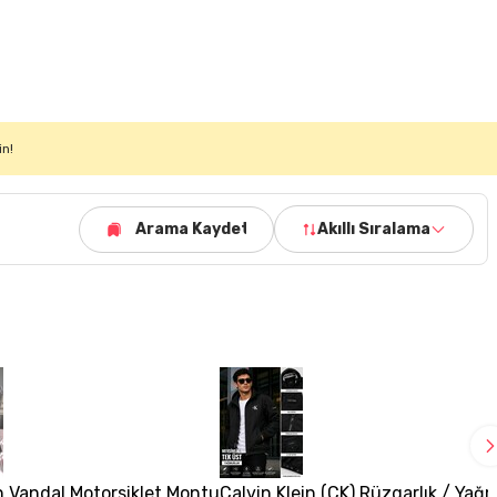
in!
Arama Kaydet
Akıllı Sıralama
 Vandal Motorsiklet Montu
Calvin Klein (CK) Rüzgarlık / Yağ