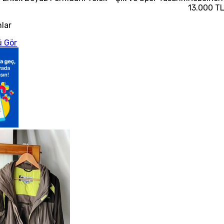
13.000 T
nlar
 Gör