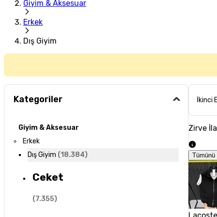
Giyim & Aksesuar
Erkek
Dış Giyim
Kategoriler
İkinci 
Zirve İl
Giyim & Aksesuar
Erkek
Dış Giyim
(
18.384
)
Tümünü 
Ceket
(
7.355
)
Lacoste