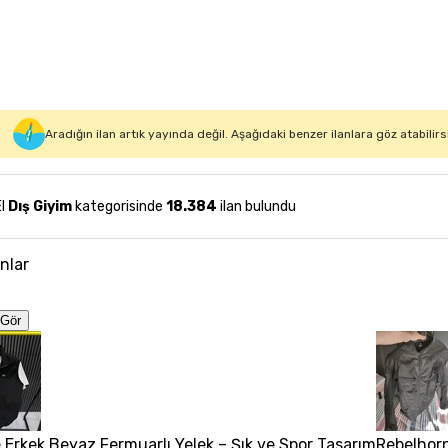
Aradığın ilan artık yayında değil. Aşağıdaki benzer ilanlara göz atabilirs
El
Dış Giyim
kategorisinde
18.384
ilan bulundu
anlar
Gör
 Erkek Beyaz Fermuarlı Yelek – Şık ve Spor Tasarım
Rebelhorn