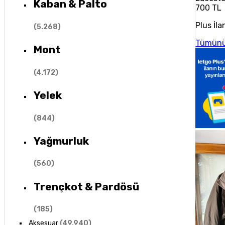
Kaban & Palto
700 TL
Plus İla
(
5.268
)
Tümünü
Mont
(
4.172
)
Yelek
(
844
)
Yağmurluk
(
560
)
Trençkot & Pardösü
(
185
)
Aksesuar
(
49.940
)