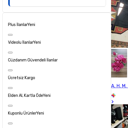
Plus İlanlar
Yeni
Videolu İlanlar
Yeni
Cüzdanım Güvendeli İlanlar
Ücretsiz Kargo
A. H. M. 
Elden Al, Kartla Öde
Yeni
Kuponlu Ürünler
Yeni