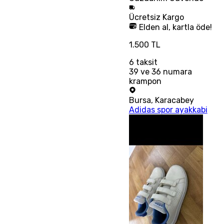
Ücretsiz
Kargo
Elden al, kartla öde!
1.500 TL
6
taksit
39 ve 36 numara
krampon
Bursa
,
Karacabey
Adidas spor ayakkabi