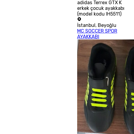
adidas Terrex GTX K
erkek çocuk ayakkabı
(model kodu IH5511)
İstanbul
,
Beyoğlu
MC SOCCER SPOR
AYAKKABI