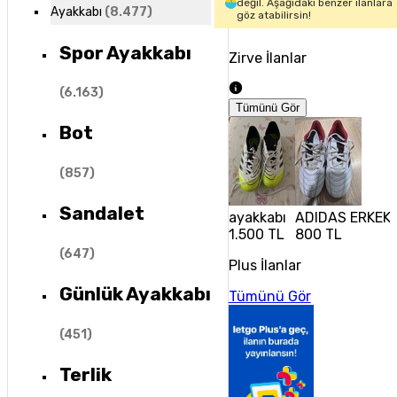
değil. Aşağıdaki benzer ilanlara
Ayakkabı
(
8.477
)
göz atabilirsin!
Spor Ayakkabı
Zirve İlanlar
(
6.163
)
Tümünü Gör
Bot
(
857
)
Sandalet
ayakkabı
ADIDAS ERKEK 
1.500 TL
800 TL
(
647
)
Plus İlanlar
Günlük Ayakkabı
Tümünü Gör
(
451
)
Terlik