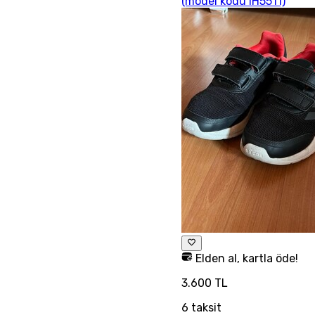
(model kodu IH5511)
Elden al, kartla öde!
3.600 TL
6
taksit