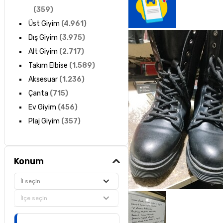
(
359
)
Üst Giyim
(
4.961
)
Dış Giyim
(
3.975
)
Alt Giyim
(
2.717
)
Takım Elbise
(
1.589
)
Aksesuar
(
1.236
)
Çanta
(
715
)
Ev Giyim
(
456
)
Plaj Giyim
(
357
)
Konum
İl seçin
İlçe seçin