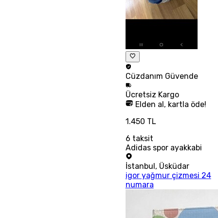
Cüzdanım
Güvende
Ücretsiz
Kargo
Elden al, kartla öde!
1.450 TL
6
taksit
Adidas spor ayakkabi
İstanbul
,
Üsküdar
igor yağmur çizmesi 24
numara