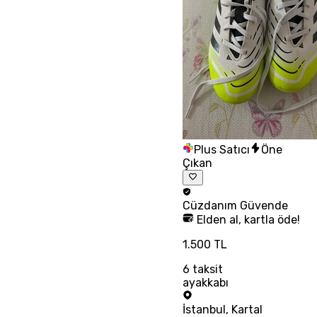
Plus Satıcı
Öne
Çıkan
Cüzdanım
Güvende
Elden al, kartla öde!
1.500 TL
6
taksit
ayakkabı
İstanbul
,
Kartal