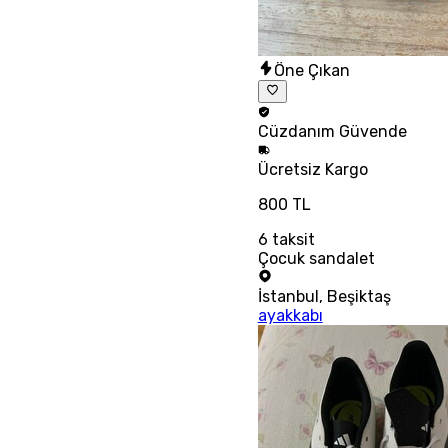
Öne Çıkan
Cüzdanım
Güvende
Ücretsiz
Kargo
800 TL
6
taksit
Çocuk sandalet
İstanbul
,
Beşiktaş
ayakkabı