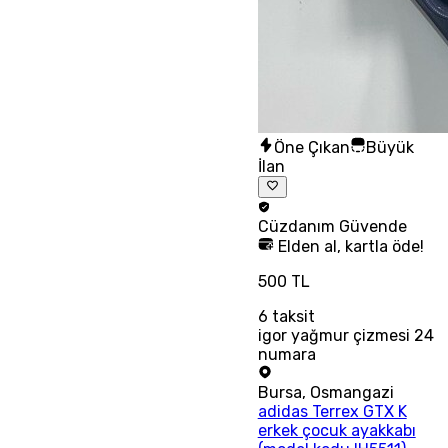
Öne Çıkan
Büyük
İlan
Cüzdanım
Güvende
Elden al, kartla öde!
500 TL
6
taksit
igor yağmur çizmesi 24
numara
Bursa
,
Osmangazi
adidas Terrex GTX K
erkek çocuk ayakkabı