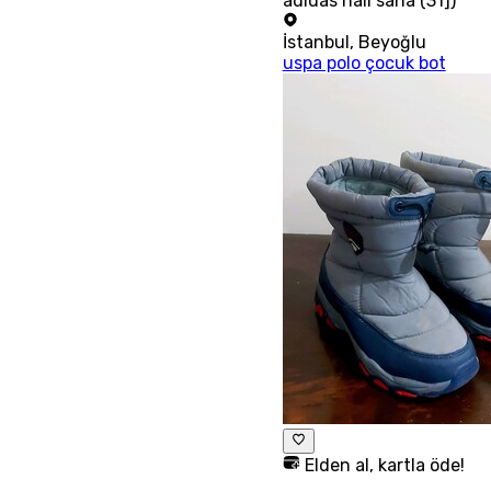
adidas halı saha (31])
İstanbul
,
Beyoğlu
uspa polo çocuk bot
Elden al, kartla öde!