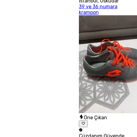
İstanbul
,
Üsküdar
39 ve 36 numara
krampon
Öne Çıkan
Cüzdanım
Güvende