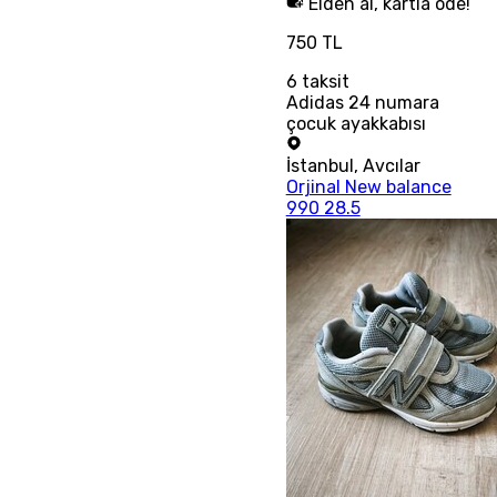
Elden al, kartla öde!
750 TL
6
taksit
Adidas 24 numara
çocuk ayakkabısı
İstanbul
,
Avcılar
Orjinal New balance
990 28.5