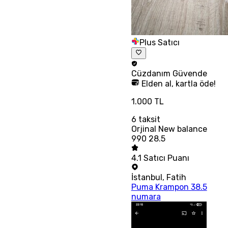
Plus Satıcı
Cüzdanım
Güvende
Elden al, kartla öde!
1.000 TL
6
taksit
Orjinal New balance
990 28.5
4.1
Satıcı Puanı
İstanbul
,
Fatih
Puma Krampon 38.5
numara