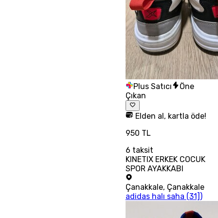
Plus Satıcı
Öne
Çıkan
Elden al, kartla öde!
950 TL
6
taksit
KINETIX ERKEK COCUK
SPOR AYAKKABI
Çanakkale
,
Çanakkale
adidas halı saha (31])