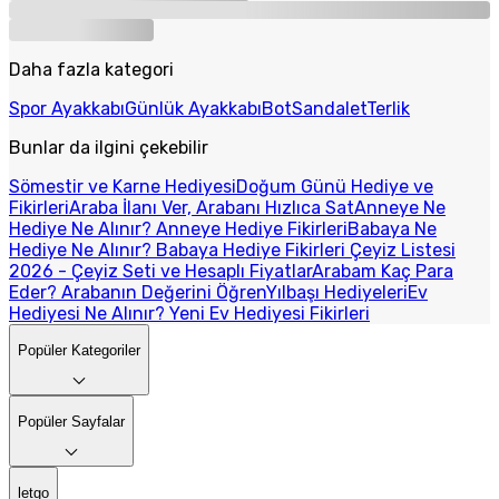
Daha fazla kategori
Spor Ayakkabı
Günlük Ayakkabı
Bot
Sandalet
Terlik
Bunlar da ilgini çekebilir
Sömestir ve Karne Hediyesi
Doğum Günü Hediye ve
Fikirleri
Araba İlanı Ver, Arabanı Hızlıca Sat
Anneye Ne
Hediye Ne Alınır? Anneye Hediye Fikirleri
Babaya Ne
Hediye Ne Alınır? Babaya Hediye Fikirleri
Çeyiz Listesi
2026 - Çeyiz Seti ve Hesaplı Fiyatlar
Arabam Kaç Para
Eder? Arabanın Değerini Öğren
Yılbaşı Hediyeleri
Ev
Hediyesi Ne Alınır? Yeni Ev Hediyesi Fikirleri
Popüler Kategoriler
Popüler Sayfalar
letgo