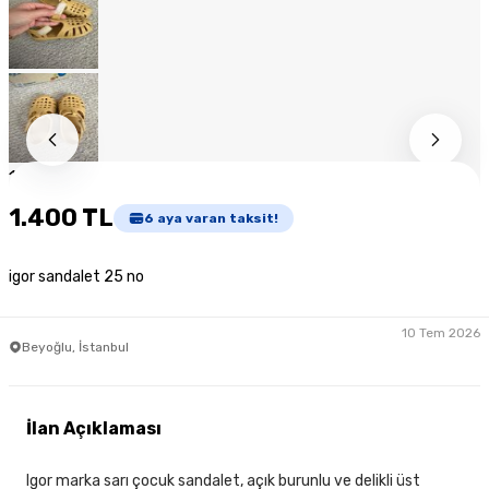
1
/
9
1.400 TL
6
aya varan taksit!
igor sandalet 25 no
10 Tem 2026
Beyoğlu, İstanbul
İlan Açıklaması
Igor marka sarı çocuk sandalet, açık burunlu ve delikli üst