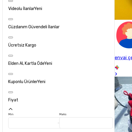
Videolu İlanlar
Yeni
Cüzdanım Güvendeli İlanlar
Ücretsiz Kargo
envai ç
Elden Al, Kartla Öde
Yeni
Kuponlu Ürünler
Yeni
Fiyat
Min
Maks