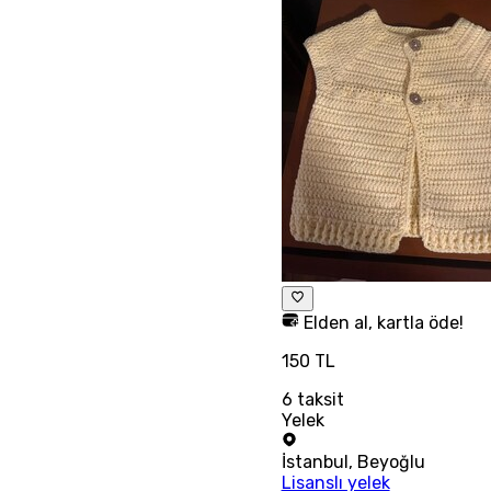
Elden al, kartla öde!
150 TL
6
taksit
Yelek
İstanbul
,
Beyoğlu
Lisanslı yelek