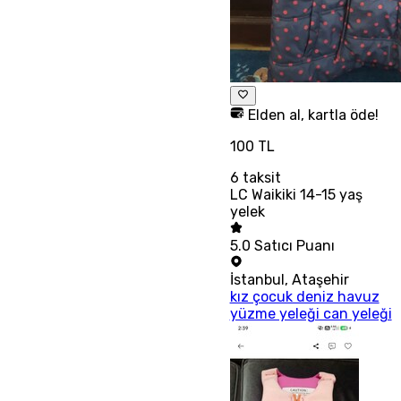
Elden al, kartla öde!
100 TL
6
taksit
LC Waikiki 14-15 yaş
yelek
5.0
Satıcı Puanı
İstanbul
,
Ataşehir
kız çocuk deniz havuz
yüzme yeleği can yeleği