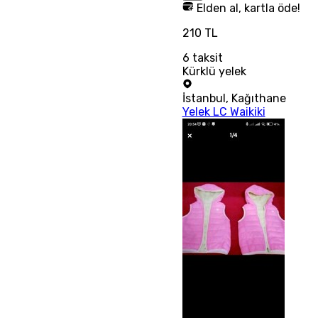
Elden al, kartla öde!
210 TL
6
taksit
Kürklü yelek
İstanbul
,
Kağıthane
Yelek LC Waikiki