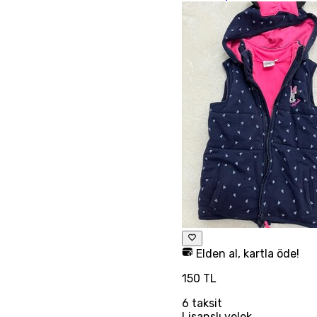
Elden al, kartla öde!
150 TL
6
taksit
Lisanslı yelek