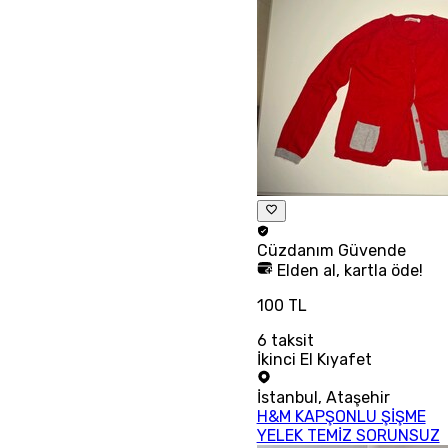
Cüzdanım
Güvende
Elden al, kartla öde!
100 TL
6
taksit
İkinci El Kıyafet
İstanbul
,
Ataşehir
H&M KAPŞONLU ŞİŞME
YELEK TEMİZ SORUNSUZ