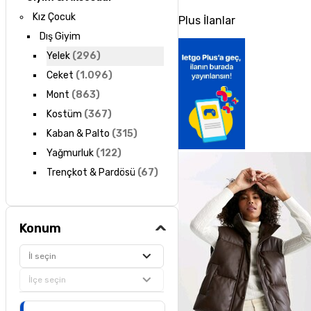
Kız Çocuk
Plus İlanlar
Dış Giyim
Yelek
(
296
)
Ceket
(
1.096
)
Mont
(
863
)
Kostüm
(
367
)
Kaban & Palto
(
315
)
Yağmurluk
(
122
)
Trençkot & Pardösü
(
67
)
Konum
İl seçin
İlçe seçin