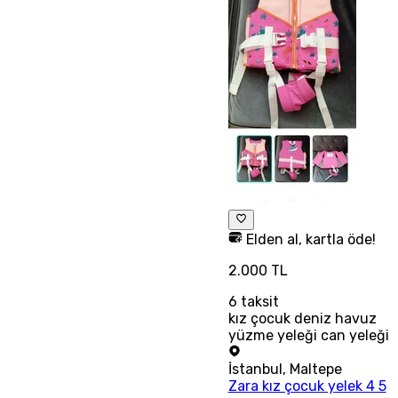
Elden al, kartla öde!
2.000 TL
6
taksit
kız çocuk deniz havuz
yüzme yeleği can yeleği
İstanbul
,
Maltepe
Zara kız çocuk yelek 4 5