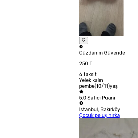
Cüzdanım
Güvende
250 TL
6
taksit
Yelek kalın
pembe(10/11)yaş
5.0
Satıcı Puanı
İstanbul
,
Bakırköy
Çocuk peluş hırka