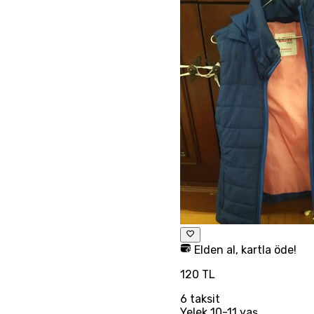
Elden al, kartla öde!
120 TL
6
taksit
Yelek 10-11 yaş