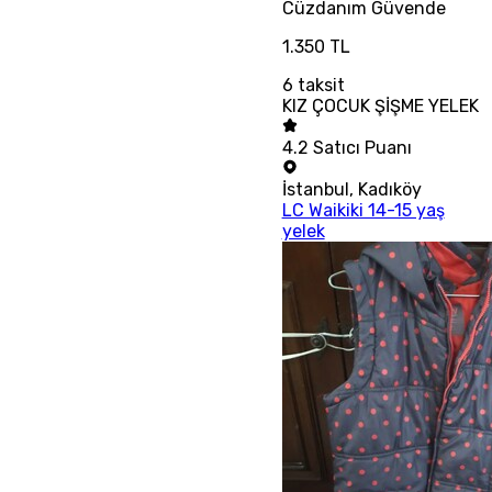
Cüzdanım
Güvende
1.350 TL
6
taksit
KIZ ÇOCUK ŞİŞME YELEK
4.2
Satıcı Puanı
İstanbul
,
Kadıköy
LC Waikiki 14-15 yaş
yelek