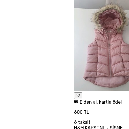
Elden al, kartla öde!
600 TL
6
taksit
H&M KAPŞONLU ŞİŞME