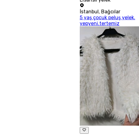
İstanbul
,
Bağcılar
5 yaş çocuk peluş yelek.
yepyeni.tertemiz