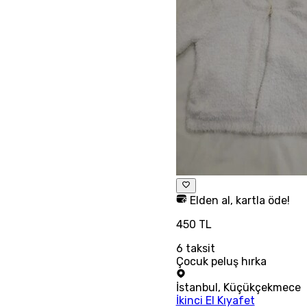
Elden al, kartla öde!
450 TL
6
taksit
Çocuk peluş hırka
İstanbul
,
Küçükçekmece
İkinci El Kıyafet