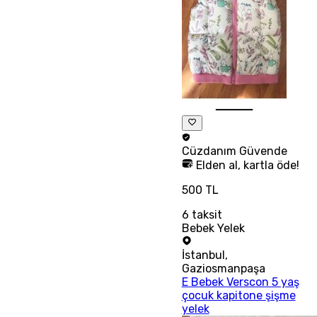
Cüzdanım
Güvende
Elden al, kartla öde!
500 TL
6
taksit
Bebek Yelek
İstanbul
,
Gaziosmanpaşa
E Bebek Verscon 5 yaş
çocuk kapitone şişme
yelek