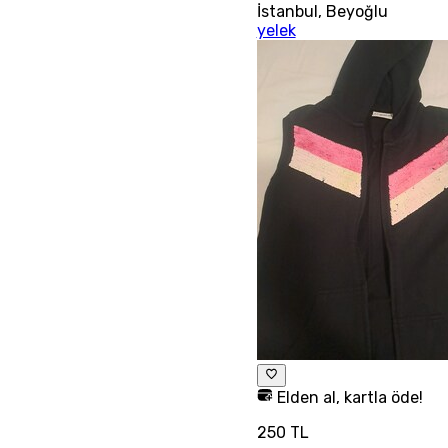
İstanbul
,
Beyoğlu
yelek
Elden al, kartla öde!
250 TL