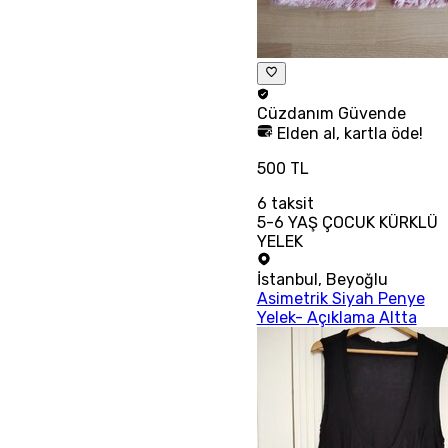
Cüzdanım
Güvende
Elden al, kartla öde!
500 TL
6
taksit
5-6 YAŞ ÇOCUK KÜRKLÜ
YELEK
İstanbul
,
Beyoğlu
Asimetrik Siyah Penye
Yelek- Açıklama Altta