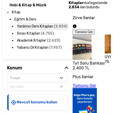
Kitapları
kategorisinde
Hobi & Kitap & Müzik
2.834
ilan bulundu
Kitap
Zirve İlanlar
Eğitim & Ders
Yardımcı Ders Kitapları
(
2.834
)
Tümünü Gör
Sınav Kitapları
(
4.755
)
Akademik Kitaplar
(
2.623
)
Yabancı Dil Kitapları
(
1.957
)
UYG
75 T
Tyt Soru Bankası
Konum
2.400 TL
Plus İlanlar
İl seçin
Tümünü Gör
İlçe seçin
Mevcut konumu kullan