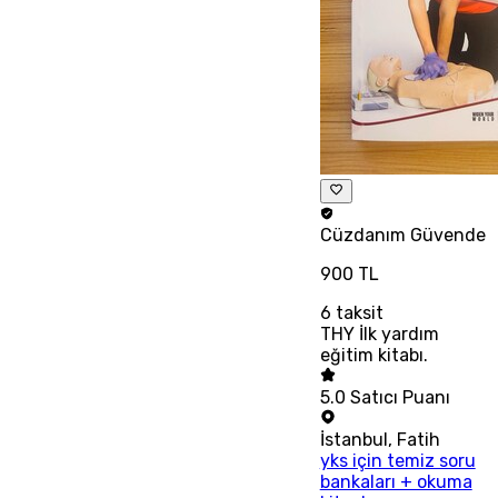
Cüzdanım
Güvende
900 TL
6
taksit
THY İlk yardım
eğitim kitabı.
5.0
Satıcı Puanı
İstanbul
,
Fatih
yks için temiz soru
bankaları + okuma