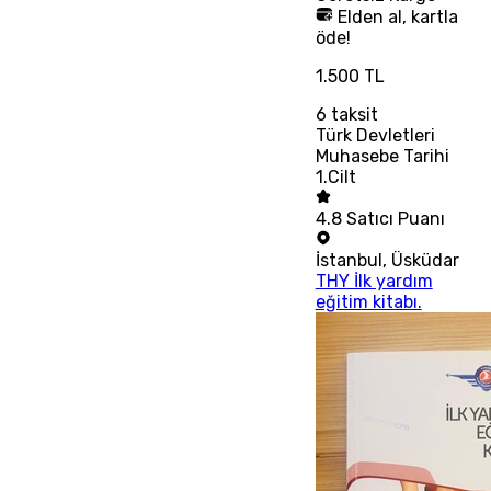
Elden al, kartla
öde!
1.500 TL
6
taksit
Türk Devletleri
Muhasebe Tarihi
1.Cilt
4.8
Satıcı Puanı
İstanbul
,
Üsküdar
THY İlk yardım
eğitim kitabı.