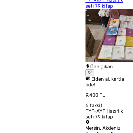
TYT-AYT Hazırlık
seti 79 kitap
Öne Çıkan
Elden al, kartla
öde!
9.400 TL
6
taksit
TYT-AYT Hazırlık
seti 79 kitap
Mersin
,
Akdeniz