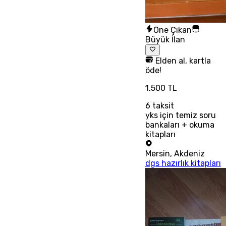
Öne Çıkan
Büyük İlan
Elden al, kartla
öde!
1.500 TL
6
taksit
yks için temiz soru
bankaları + okuma
kitapları
Mersin
,
Akdeniz
dgs hazırlık kitapları