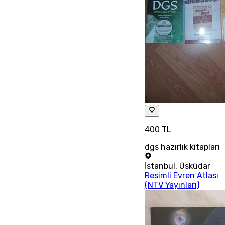
400 TL
dgs hazırlık kitapları
İstanbul
,
Üsküdar
Resimli Evren Atlası
(NTV Yayınları)