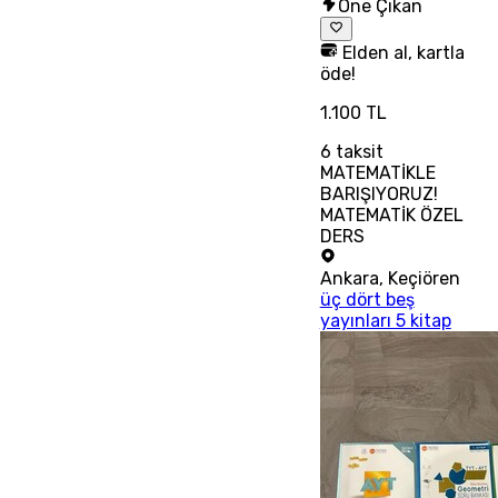
Öne Çıkan
Elden al, kartla
öde!
1.100 TL
6
taksit
MATEMATİKLE
BARIŞIYORUZ!
MATEMATİK ÖZEL
DERS
Ankara
,
Keçiören
üç dört beş
yayınları 5 kitap