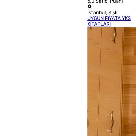
5.0
Satıcı Puanı
İstanbul
,
Şişli
UYGUN FİYATA YKS
KİTAPLARI