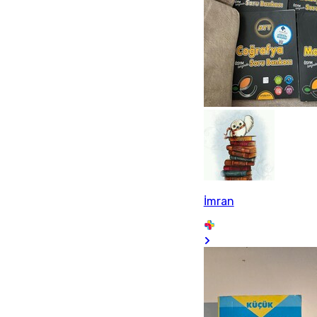
İmran