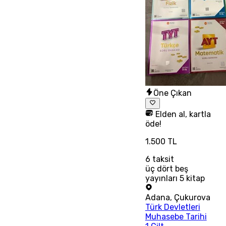
Öne Çıkan
Elden al, kartla
öde!
1.500 TL
6
taksit
üç dört beş
yayınları 5 kitap
Adana
,
Çukurova
Türk Devletleri
Muhasebe Tarihi