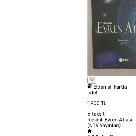
Elden al, kartla
öde!
1.900 TL
6
taksit
Resimli Evren Atlası
(NTV Yayınları)