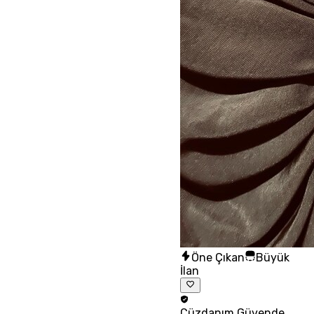
Öne Çıkan
Büyük
İlan
Cüzdanım
Güvende