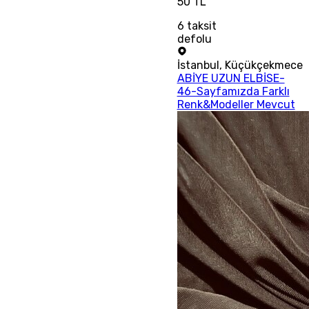
50 TL
6
taksit
defolu
İstanbul
,
Küçükçekmece
ABİYE UZUN ELBİSE-
46-Sayfamızda Farklı
Renk&Modeller Mevcut