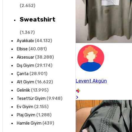
(
2.652
)
Sweatshirt
(
1.367
)
Ayakkabı
(
44.132
)
Elbise
(
40.081
)
Aksesuar
(
38.288
)
Dış Giyim
(
29.174
)
Çanta
(
28.901
)
Levent Akgün
Alt Giyim
(
16.622
)
Gelinlik
(
13.995
)
Tesettür Giyim
(
9.948
)
Ev Giyim
(
2.155
)
Plaj Giyim
(
1.288
)
Hamile Giyim
(
439
)