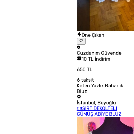
Öne Çıkan
Cüzdanım
Güvende
10 TL İndirim
650 TL
6
taksit
Keten Yazlık Baharlık
Bluz
İstanbul
,
Beyoğlu
‼‼SIRT DEKOLTELİ
GÜMÜŞ ABİYE BLUZ