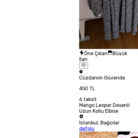
Öne Çıkan
Büyük
İlan
Cüzdanım
Güvende
450 TL
6
taksit
Mango Leopar Desenli
Uzun Kollu Elbise
İstanbul
,
Bağcılar
defolu