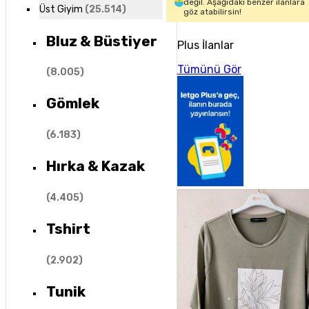
değil. Aşağıdaki benzer ilanlara
Üst Giyim
(
25.514
)
göz atabilirsin!
Bluz & Büstiyer
Plus İlanlar
Tümünü Gör
(
8.005
)
Gömlek
(
6.183
)
Hırka & Kazak
(
4.405
)
Tshirt
(
2.902
)
Tunik