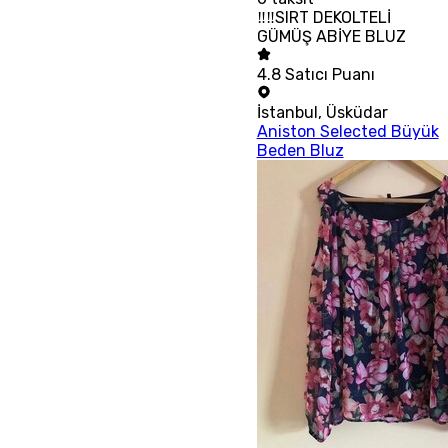
‼‼SIRT DEKOLTELİ
GÜMÜŞ ABİYE BLUZ
4.8
Satıcı Puanı
İstanbul
,
Üsküdar
Aniston Selected Büyük
Beden Bluz