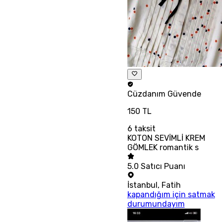
Cüzdanım
Güvende
150 TL
6
taksit
KOTON SEVİMLİ KREM
GÖMLEK romantik s
5.0
Satıcı Puanı
İstanbul
,
Fatih
kapandığım için satmak
durumundayım