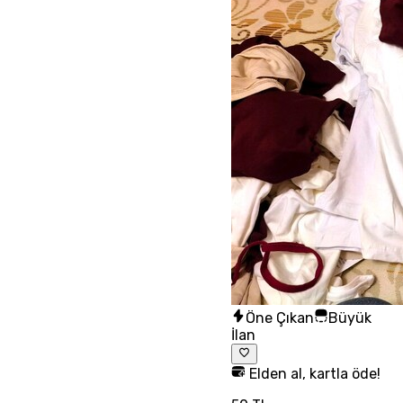
Öne Çıkan
Büyük
İlan
Elden al, kartla öde!