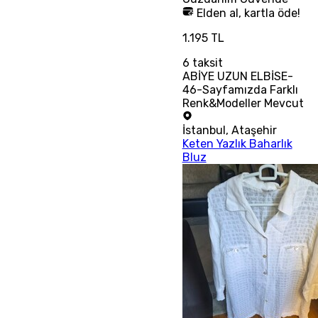
Elden al, kartla öde!
1.195 TL
6
taksit
ABİYE UZUN ELBİSE-
46-Sayfamızda Farklı
Renk&Modeller Mevcut
İstanbul
,
Ataşehir
Keten Yazlık Baharlık
Bluz