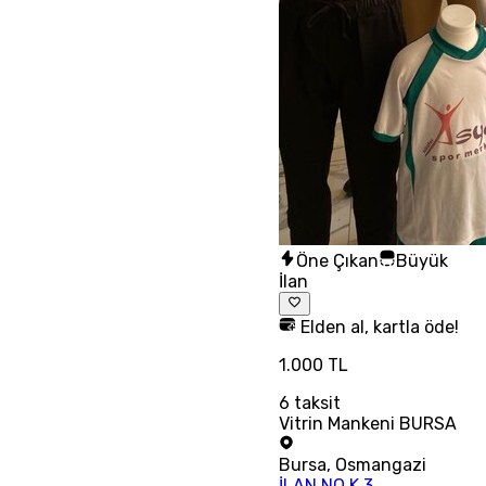
Öne Çıkan
Büyük
İlan
Elden al, kartla öde!
1.000 TL
6
taksit
Vitrin Mankeni BURSA
Bursa
,
Osmangazi
İLAN NO K 3