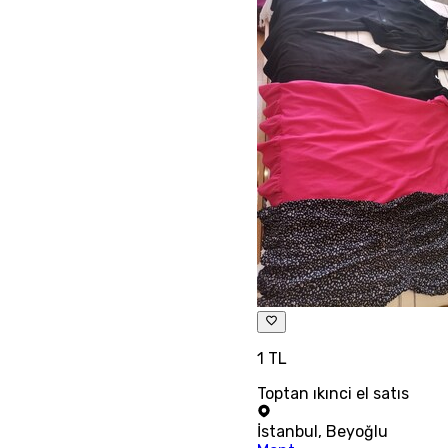
1 TL
Toptan ıkınci el satıs
İstanbul
,
Beyoğlu