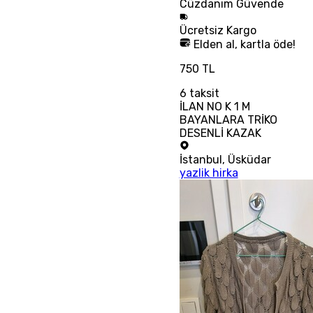
Cüzdanım
Güvende
Ücretsiz
Kargo
Elden al, kartla öde!
750 TL
6
taksit
İLAN NO K 1 M
BAYANLARA TRİKO
DESENLİ KAZAK
İstanbul
,
Üsküdar
yazlik hirka