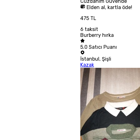
Cüzdanım
Güvende
Elden al, kartla öde!
475 TL
6
taksit
Burberry hırka
5.0
Satıcı Puanı
İstanbul
,
Şişli
Kazak