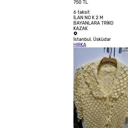
750 TL
6
taksit
İLAN NO K 2 M
BAYANLARA TRİKO
KAZAK
İstanbul
,
Üsküdar
HIRKA