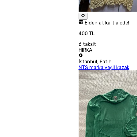
Elden al, kartla öde!
400 TL
6
taksit
HIRKA
İstanbul
,
Fatih
NTS marka yeşil kazak