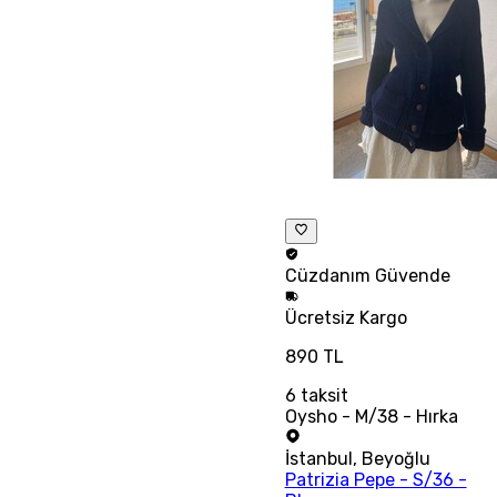
Cüzdanım
Güvende
Ücretsiz
Kargo
890 TL
6
taksit
Oysho - M/38 - Hırka
İstanbul
,
Beyoğlu
Patrizia Pepe - S/36 -