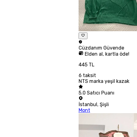
Cüzdanım
Güvende
Elden al, kartla öde!
445 TL
6
taksit
NTS marka yeşil kazak
5.0
Satıcı Puanı
İstanbul
,
Şişli
Mont