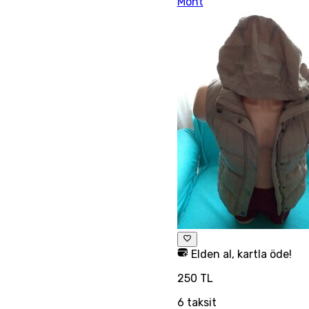
Mont
Elden al, kartla öde!
250 TL
6
taksit