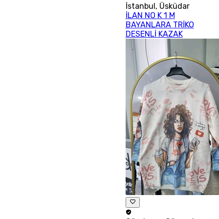
İstanbul
,
Üsküdar
İLAN NO K 1 M
BAYANLARA TRİKO
DESENLİ KAZAK