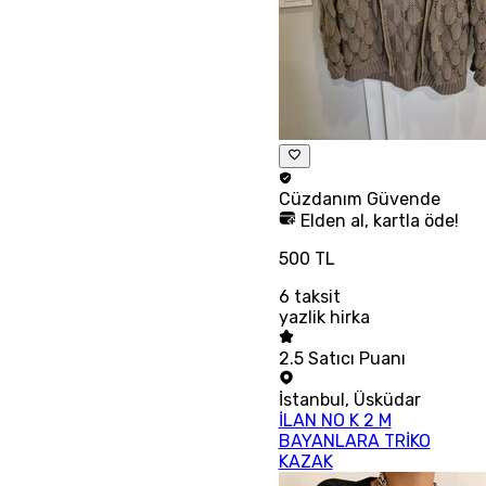
Cüzdanım
Güvende
Elden al, kartla öde!
500 TL
6
taksit
yazlik hirka
2.5
Satıcı Puanı
İstanbul
,
Üsküdar
İLAN NO K 2 M
BAYANLARA TRİKO
KAZAK