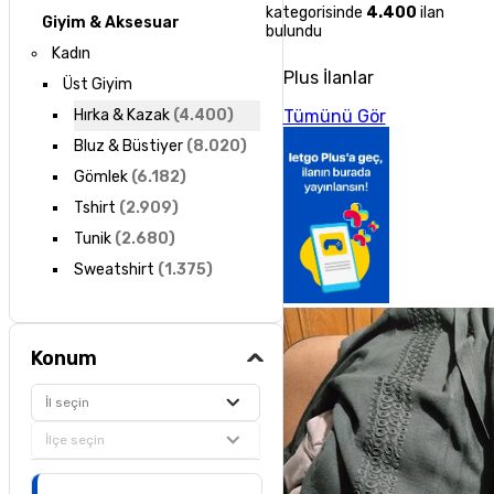
kategorisinde
4.400
ilan
Giyim & Aksesuar
bulundu
Kadın
Plus İlanlar
Üst Giyim
Tümünü Gör
Hırka & Kazak
(
4.400
)
Bluz & Büstiyer
(
8.020
)
Gömlek
(
6.182
)
Tshirt
(
2.909
)
Tunik
(
2.680
)
Sweatshirt
(
1.375
)
Konum
İl seçin
İlçe seçin