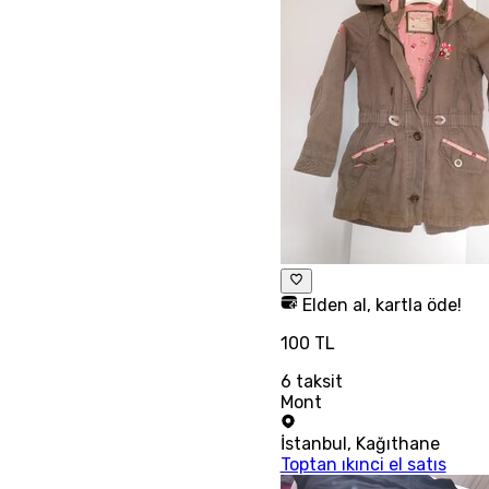
Elden al, kartla öde!
100 TL
6
taksit
Mont
İstanbul
,
Kağıthane
Toptan ıkınci el satıs