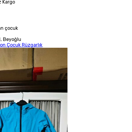
z
Kargo
an çocuk
l
,
Beyoğlu
on Çocuk Rüzgarlık