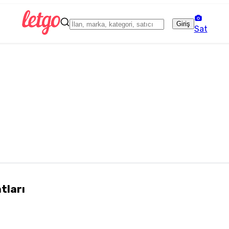
Giriş
Sat
atları