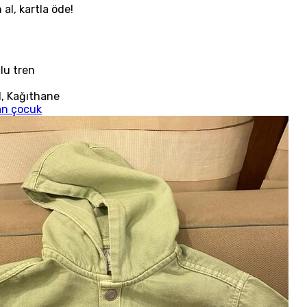
 al, kartla öde!
lu tren
l
,
Kağıthane
an çocuk