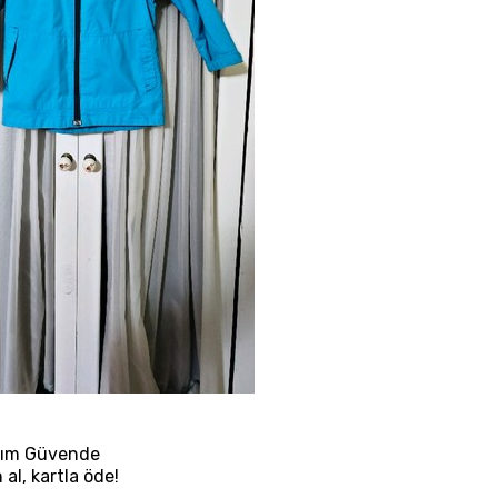
nım
Güvende
 al, kartla öde!