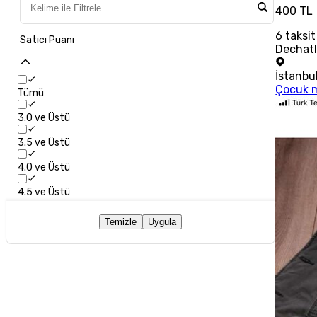
400 TL
6
taksit
Satıcı Puanı
Dechatl
İstanbu
Çocuk 
Tümü
3.0 ve Üstü
3.5 ve Üstü
4.0 ve Üstü
4.5 ve Üstü
Temizle
Uygula