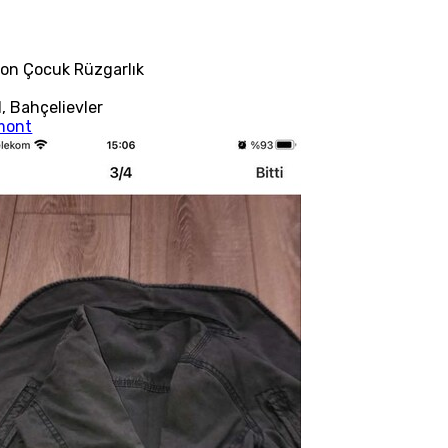
on Çocuk Rüzgarlık
l
,
Bahçelievler
mont