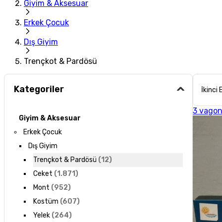
Giyim & Aksesuar
Erkek Çocuk
Dış Giyim
Trençkot & Pardösü
Kategoriler
İkinci 
3 vagon
Giyim & Aksesuar
Erkek Çocuk
Dış Giyim
Trençkot & Pardösü
(
12
)
Ceket
(
1.871
)
Mont
(
952
)
Kostüm
(
607
)
Yelek
(
264
)