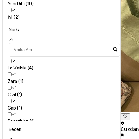
Yeni Gibi
10
İyi
2
Marka
Lc Waikiki
4
Zara
1
Civil
1
Gap
1
Decathlon
1
Cüzda
Beden
Diğer
4