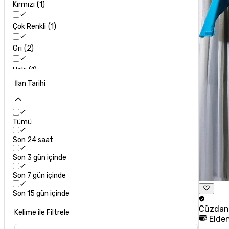
Kırmızı
1
Çok Renkli
1
Gri
2
Haki
1
İlan Tarihi
Lacivert
2
Mavi
1
Tümü
Yeşil
2
Son 24 saat
Son 3 gün içinde
Son 7 gün içinde
Son 15 gün içinde
Cüzda
Kelime ile Filtrele
Elden