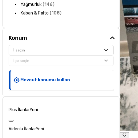
Yağmurluk
(
146
)
Kaban & Palto
(
108
)
Konum
İl seçin
İlçe seçin
Mevcut konumu kullan
Plus İlanlar
Yeni
Videolu İlanlar
Yeni