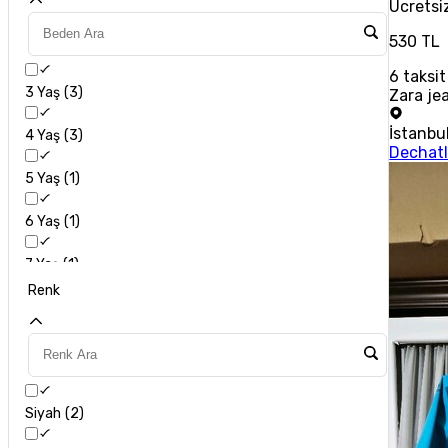
Ücretsi
530 TL
6
taksit
3 Yaş
3
Zara je
İstanbu
4 Yaş
3
Dechatl
5 Yaş
1
6 Yaş
1
7 Yaş
1
Renk
10 Yaş
2
L
1
Siyah
2