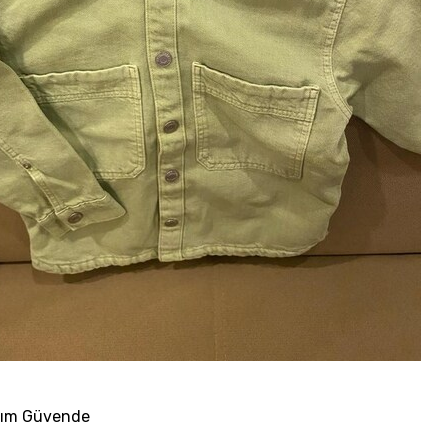
nım
Güvende