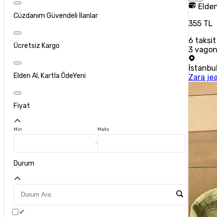
Elden
Cüzdanım Güvendeli İlanlar
355 TL
6
taksit
Ücretsiz Kargo
3 vagon
İstanbu
Elden Al, Kartla Öde
Yeni
Zara je
Fiyat
Min
Maks
Durum