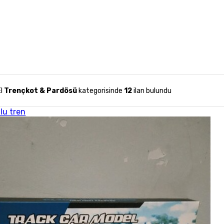
El
Trençkot & Pardösü
kategorisinde
12
ilan bulundu
lu tren