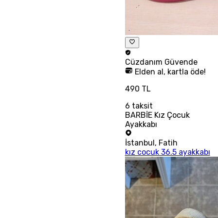
Cüzdanım
Güvende
Elden al, kartla öde!
490 TL
6
taksit
BARBİE Kız Çocuk
Ayakkabı
İstanbul
,
Fatih
kız cocuk 36.5 ayakkabı