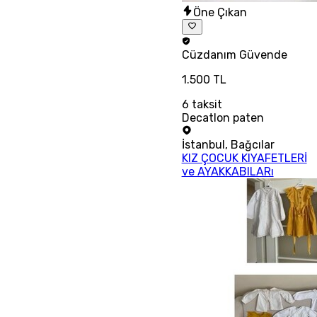
Öne Çıkan
Cüzdanım
Güvende
1.500 TL
6
taksit
Decatlon paten
İstanbul
,
Bağcılar
KIZ ÇOCUK KIYAFETLERİ
ve AYAKKABILARı