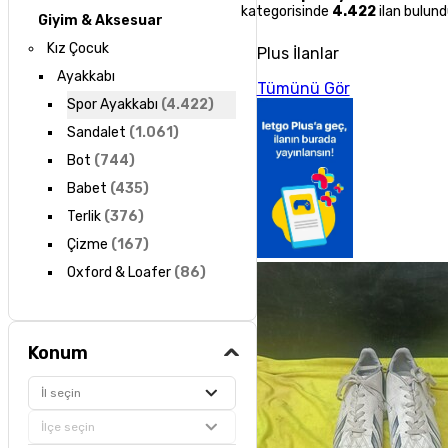
kategorisinde
4.422
ilan bulund
Giyim & Aksesuar
Kız Çocuk
Plus İlanlar
Ayakkabı
Tümünü Gör
Spor Ayakkabı
(
4.422
)
Sandalet
(
1.061
)
Bot
(
744
)
Babet
(
435
)
Terlik
(
376
)
Çizme
(
167
)
Oxford & Loafer
(
86
)
Konum
İl seçin
İlçe seçin