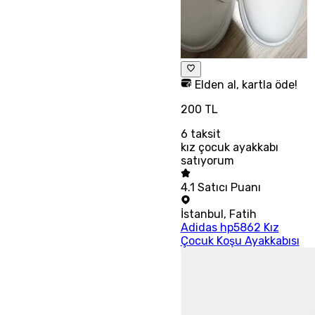
Elden al, kartla öde!
200 TL
6
taksit
kız çocuk ayakkabı
satıyorum
4.1
Satıcı Puanı
İstanbul
,
Fatih
Adidas hp5862 Kız
Çocuk Koşu Ayakkabısı