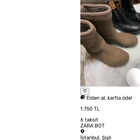
Elden al, kartla öde!
1.750 TL
6
taksit
ZARA BOT
İstanbul
,
Şişli