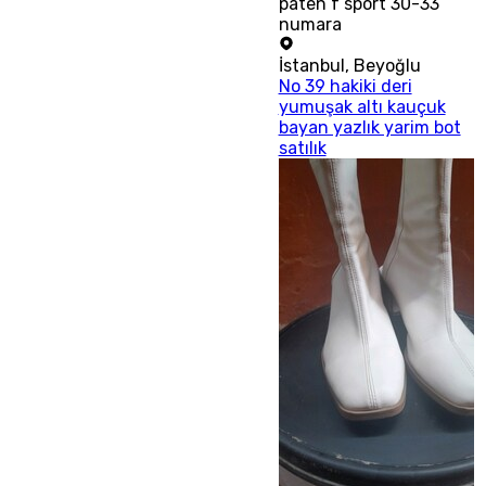
paten f sport 30-33
numara
İstanbul
,
Beyoğlu
No 39 hakiki deri
yumuşak altı kauçuk
bayan yazlık yarim bot
satılık