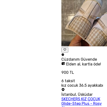
Cüzdanım
Güvende
Elden al, kartla öde!
900 TL
6
taksit
kız cocuk 36.5 ayakkabı
İstanbul
,
Üsküdar
SKECHERS KIZ ÇOCUK
Glide-Step Plus - Rosy