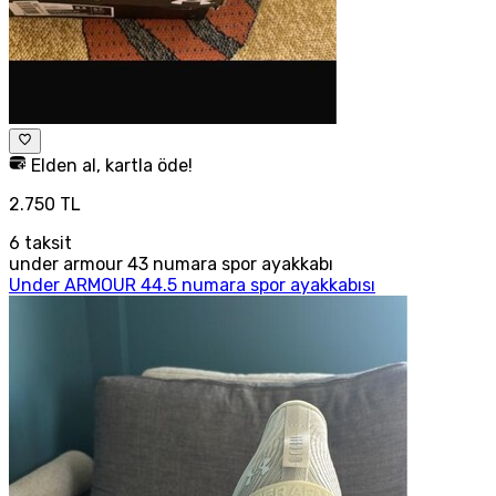
Elden al, kartla öde!
2.750 TL
6
taksit
under armour 43 numara spor ayakkabı
Under ARMOUR 44.5 numara spor ayakkabısı