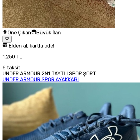
Öne Çıkan
Büyük İlan
Elden al, kartla öde!
1.250 TL
6
taksit
UNDER ARMOUR 2N1 TAYTLI SPOR ŞORT
UNDER ARMOUR SPOR AYAKKABI