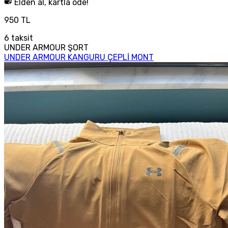
Elden al, kartla öde!
950 TL
6
taksit
UNDER ARMOUR ŞORT
UNDER ARMOUR KANGURU ÇEPLİ MONT